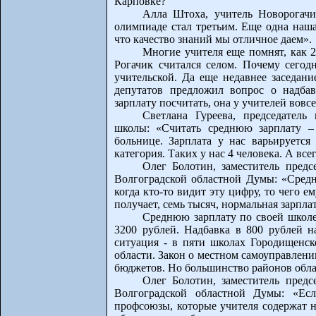
Карповке?
Алла Штоха, учитель Новорогач
олимпиаде стал третьим. Еще одна наша
что качество знаний мы отличное даем».
Многие учителя еще помнят, как 
Рогачик считался селом. Почему сегод
учительской. Да еще недавнее заседан
депутатов предложил вопрос о надба
зарплату посчитать, она у учителей вовсе
Светлана Гуреева, председатель
школы: «Считать среднюю зарплату –
больнице. Зарплата у нас варьируется
категория. Таких у нас 4 человека. А все
Олег Болотин, заместитель предс
Волгоградской областной Думы: «Средня
когда кто-то видит эту цифру, то чего е
получает, семь тысяч, нормальная зарпла
Среднюю зарплату по своей школ
3200 рублей. Надбавка в 800 рублей н
ситуация - в пяти школах Городищенск
области. Закон о местном самоуправлени
бюджетов. Но большинство районов обла
Олег Болотин, заместитель предс
Волгоградской областной Думы: «Есл
профсоюзы, которые учителя содержат н