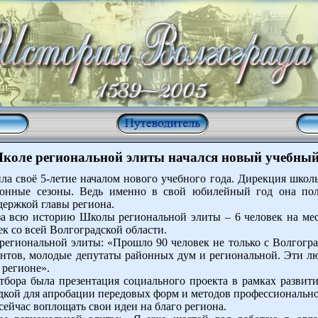
коле региональной элиты начался новый учебный
а своё 5-летие началом нового учебного года. Дирекция школы
онные сезоны. Ведь именно в свой юбилейный год она пол
держкой главы региона.
а всю историю Школы региональной элиты – 6 человек на мест
к со всей Волгоградской области.
гиональной элиты: «Прошло 90 человек не только с Волгоград
тов, молодые депутаты районных дум и региональной. Эти лю
 регионе».
бора была презентация социального проекта в рамках развити
адкой для апробации передовых форм и методов профессионально
ейчас воплощать свои идеи на благо региона.