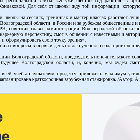
ы региональной элиты: «Я уже шестой год работаю в орга
ондаковой. Для себя от школы жду той информации, которую 
и школы на сессиях, тренингах и мастер-классах работают луч
 Волгоградской области, в России и за рубежом общественные и 
Э, советник главы администрации Волгоградской области п
карьерную перспективу, смог в общении с известными и автор
 и сформулировать свою точку зрения».
на их вопросы в первый день нового учебного года приехал пре
ции Волгоградской области, председатель попечительского сове
 будущее Волгоградской области, и, конечно, мы будем смот
я всей учебы слушателям придется приложить максимум усил
апланирована краткосрочная зарубежная стажировка. /Автор: А.