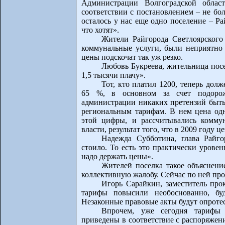
Администрации Волгоградской обла
соответствии с постановлением – не бо
осталось у нас еще одно поселение – Рай
что хотят».
Жители Райгорода Светлоярского
коммунальные услуги, были неприятно
цены подскочат так уж резко.
Любовь Букреева, жительница посе
1,5 тысячи плачу».
Тот, кто платил 1200, теперь до
65 %, в основном за счет подорож
администрации никаких претензий быть
региональным тарифам. В нем цена одн
этой цифры, и рассчитывались коммун
власти, результат того, что в 2009 году
Надежда Субботина, глава Райго
стоило. То есть это практически уровен
надо держать цены».
Жителей поселка такое объяснени
коллективную жалобу. Сейчас по ней про
Игорь Сарайкин, заместитель про
тарифы повысили необоснованно, буд
Незаконные правовые акты будут опроте
Впрочем, уже сегодня тарифы
приведены в соответствие с распоряже