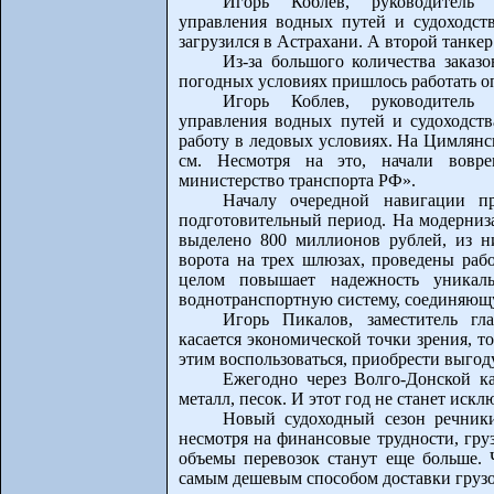
Игорь Коблев, руководитель В
управления водных путей и судоходст
загрузился в Астрахани. А второй танкер
Из-за большого количества заказ
погодных условиях пришлось работать о
Игорь Коблев, руководитель В
управления водных путей и судоходств
работу в ледовых условиях. На Цимлянс
см. Несмотря на это, начали вовре
министерство транспорта РФ».
Началу очередной навигации п
подготовительный период. На модерниз
выделено 800 миллионов рублей, из н
ворота на трех шлюзах, проведены раб
целом повышает надежность уникал
воднотранспортную систему, соединяющу
Игорь Пикалов, заместитель гл
касается экономической точки зрения, т
этим воспользоваться, приобрести выгоду
Ежегодно через Волго-Донской ка
металл, песок. И этот год не станет искл
Новый судоходный сезон речник
несмотря на финансовые трудности, груз
объемы перевозок станут еще больше. Ч
самым дешевым способом доставки грузо