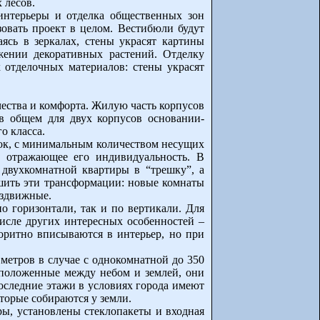
 лесов.
интерьеры и отделка общественных зон
зовать проект в целом. Вестибюли будут
ясь в зеркалах, стены украсят картины
жении декоративных растений. Отделку
отделочных материалов: стены украсят
ества и комфорта. Жилую часть корпусов
 в общем для двух корпусов основании-
о класса.
док, с минимальным количеством несущих
, отражающее его индивидуальность. В
двухкомнатной квартиры в “трешку”, а
ршить эти трансформации: новые комнаты
аздвижные.
 горизонтали, так и по вертикали. Для
числе других интересных особенностей –
оритно вписываются в интерьер, но при
 метров в случае с однокомнатной до 350
асположенные между небом и землей, они
оследние этажи в условиях города имеют
торые собираются у земли.
ры, установлены стеклопакеты и входная