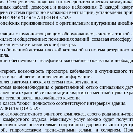
ия. Осуществлена подводка инженерно-технических коммуника
онных кабелей, домофона и видео наблюдения. В каждой кварт
ена система приточно-вытяжной вентиляции, установлены приб
НЖЕНЕРНОГО ОСНАЩЕНИЯ:</h2>
опейских производителей с оригинальным внутренним дизайн
иляции с шумопоглощающим оборудованием, системы тонкой фи
илых и общественных помещениях зданий, создавая атмосферу 
механические и химические фильтры.
собственной автоматической котельной и система резервного 
епла.
ии обеспечивают телефонию высочайшего качества и необходи
ернет, возможность просмотра кабельного и спутникового т
ости для общения и получения информации.
овлена автоматическая система пожаротушения.
стема видеонаблюдения с разветвлённой сетью сигнальных дат
лючения охранной сигнализации квартир на местный пульт охра
ны стеклопакеты высочайшего качества.
 класса “люкс” полностью соответствуют интерьерам здания.
РТА ЖИЛЬЦОВ</h2>
е самодостаточного элитного комплекса, своего рода мини-город
 комфортного отдыха. Максимум услуг можно будет получить
остоянными посетителями спортивно-оздоровительного центр
уной, гидромассажем, тренажерными залами и солярием. На