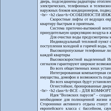
дверь, подсоединены радиаторы отоплен
электрических, телефонных и телевизи
наружных блоков кондиционеров, подвед
<br> <h2 class=h>ОСОБЕННОСТИ И
Скоростные лифты от ведущих евр
квартиру быстрым и приятным.
Система приточно-вытяжной вент
принудительную циркуляцию воздуха в ж
Для очистки воды предусмотрены 
Индивидуальный тепловой пункт с 
поступления холодной и горячей воды, т
Высокопропускные телефонные лин
каждой квартиры
Высокоскоростной выделенный Инт
сигналом гарантируют широкие возможн
Во всех общественных зонах устан
Интегрированная компьютерная си
имущества, домофон и возможность подк
Во всех квартирах будут установле
Огнестойкие, бронированные двери
<br> <h2 class=h>ВСЕ – ДЛЯ КОМФО
Идея “Волжских парусов” – создани
необходимое для полноценной жизни и
Сторонники активного отдыха станут п
европейского класса с бассейном, са