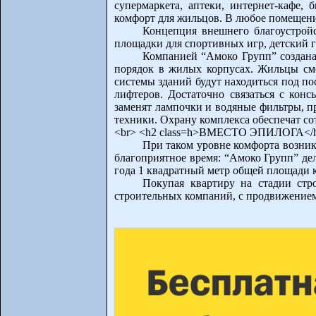
супермаркета, аптеки, интернет-кафе, 
комфорт для жильцов. В любое помещение
Концепция внешнего благоустройс
площадки для спортивных игр, детский 
Компанией “Амоко Групп” создана 
порядок в жилых корпусах. Жильцы смо
системы зданий будут находиться под п
лифтеров. Достаточно связаться с ко
заменят лампочки и водяные фильтры, п
техники. Охрану комплекса обеспечат с
<br> <h2 class=h>ВМЕСТО ЭПИЛОГА</
При таком уровне комфорта возник
благоприятное время: “Амоко Групп” де
года 1 квадратный метр общей площади 
Покупая квартиру на стадии стр
строительных компаний, с продвижением