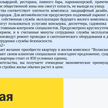
бильярдной, ресторана, пивного бара, парикмахерской, прач
 общественной зоны они смогут попасть, не выходя на улицу.
тва соответствует элитности комплекса: ландшафтный дизайн
городок. Для автомобилистов предусмотрен подземный паркинг и
собственная служба эксплуатации будущего жилого комплекса,
гут пользоваться услугами консьержа, диспетчера, садовник
остоянным контролем специалистов. Предусмотрено круглосуточн
нсьержем, и в считанные минуты сотрудники службы эксплуат
роизведут ремонт проводки и сантехнического оборудования и 
отрудники службы безопасности.
h2>
ает желание приобрести квартиру в жилом комплексе “Волжские 
лает своим клиентам специальное новогоднее предложение, сущ
квартиры стоит от 850 условных единиц.
оительства, вы получаете очевидные экономические преимущ
 стройки жилье обычно растет в цене.