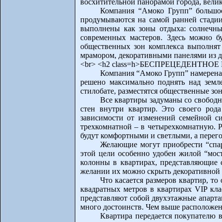
восхитительной панорамой города, вели
Компания “Амоко Групп” большое
продумываются на самой ранней стадии 
выполнены как зоны отдыха: солнечные
современных мастеров. Здесь можно б
общественных зон комплекса выполнят
мрамором, декоративными панелями из д
<br> <h2 class=h>БЕСПРЕЦЕДЕНТНО
Компания “Амоко Групп” намерена 
решено максимально поднять над земле
стилобате, разместятся общественные зон
Все квартиры задуманы со свободн
стен внутри квартир. Это своего род
зависимости от изменений семейной с
трехкомнатной – в четырехкомнатную. Р
будут комфортными и светлыми, а перег
Желающие могут приобрести “спар
этой цели особенно удобен жилой “мост
колонны в квартирах, представляющие 
желании их можно скрыть декоративной 
Что касается размеров квартир, то
квадратных метров в квартирах VIP кла
представляют собой двухэтажные апарта
много достоинств. Чем выше расположена
Квартира передается покупателю 