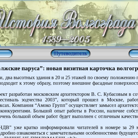
лжские паруса”: новая визитная карточка волгог
и, два высотных здания в 20 и 25 этажей по своему положению 
подходит к этому образу, поэтому внешние фасадные поверхност
ект разработан московским архитектором В. С. Кубасовым в со
стиваль зодчества 2003”, который прошел в Москве, рабо
ксах. Компания “Амоко Групп” осуществляет замысел архитект
0 конкурентами. Большой опыт работы в России, наличие соб
очень большой объем работ будет выполнен с отличным качество
ДВ” уже кратко информировали читателей в номере за 29 ма
одробно ознакомиться с замечательными особенностями будущего