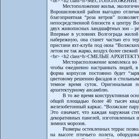
<br> <h2 class=h>МЕСТОПОЛОЖЕНИ
Местоположение жилья, экологиче
Ворошиловский район выгодно отличае
благоприятная “роза ветров” позволяе
непосредственной близости к центру Вол
двух живописных ландшафтных зон – ре
Впервые в условиях Волгограда жилой 
набережную, она станет частью его те
пристани яхт-клуба под окна “Волжских
летом не так жарко, воздух более свежий
<br> <h2 class=h>СМЕЛЫЕ АРХИТЕК
Месторасположение комплекса во 
чтобы ежедневно настраивать людей, в
форма корпусов постоянно будет “зар
цветовому решению фасадов и стильным 
темное время суток. Оригинальная п
архитектурному ансамблю.
В то же время конструктивная осн
общей площадью более 40 тысяч ква
железобетонный каркас. “Волжские пару
Это означает, что каждая наружная ст
декоративных панелей, изготовленных и
зимних морозов.
Размеры остекленных террас позво
на высоте птичьего полета, оборудов