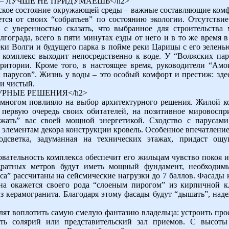
Е – ЛУЧШЕ НЕ ПРИДУМАЕШЬ</h2>
ское состояние окружающей среды – важные составляющие ком
тся от своих “собратьев” по состоянию экологии. Отсутств
т с уверенностью сказать, что выбранное для строительства
гограда, всего в пяти минутах езды от него и в то же время в
ки Волги и будущего парка в пойме реки Царицы с его зелень
комплекс выходит непосредственно к воде. У “Волжских пар
рритории. Кроме того, в настоящее время, руководители “Амо
 парусов”. Жизнь у воды – это особый комфорт и престиж: зде
 и чистый.
ТУРНЫЕ РЕШЕНИЯ</h2>
многом повлияло на выбор архитектурного решения. Жилой ко
 первую очередь своих обитателей, на позитивное мировоспр
яжать” вас своей мощной энергетикой. Сходство с парусами
элементам декора конструкции кровель. Особенное впечатление
одсветка, задуманная на технических этажах, придаст ощ
овательность комплекса обеспечит его жильцам чувство покоя и
дратных метров будут иметь мощный фундамент, необходим
са” рассчитаны на сейсмические нагрузки до 7 баллов. Фасады 
ена окажется своего рода “слоеным пирогом” из кирпичной 
з керамогранита. Благодаря этому фасады будут “дышать”, над
лят воплотить самую смелую фантазию владельца: устроить про
ать солярий или представительский зал приемов. С высоты