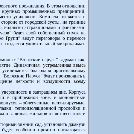
фортного проживания. В этом отношении
ие крупных промышленных предприятий,
 место уникально. Комплекс окажется в
 стороне от городской суеты, на границе
ю, водными аттракционами и фонтанами.
усов” будет свой собственный спуск на
ко Групп” ведут переговоры о переносе
сь создается удивительный микроклимат:
мплекс “Волжские паруса” задуман так,
иятие. Динамичная, устремленная ввысь
 усиливается благодаря оригинальному
 “Волжские Паруса” будут производить в
ущение легкости и воздушности всему
 уверенности в завтрашнем дне. Корпуса
ый в прибрежной зоне, и монолитный
корпусов – облегченные, вентилируемые.
кладки, теплоизоляционной прослойки и
ежно защищая жильцов от летнего зноя и
сторный зимний сад, установить джакузи
 будет особенно приятно наслаждаться