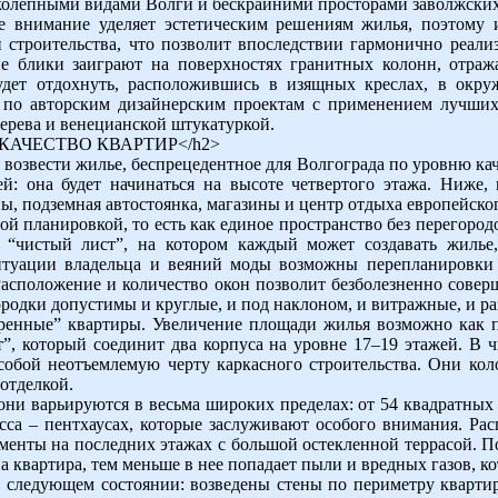
колепными видами Волги и бескрайними просторами заволжских
 внимание уделяет эстетическим решениям жилья, поэтому 
строительства, что позволит впоследствии гармонично реали
 блики заиграют на поверхностях гранитных колонн, отража
удет отдохнуть, расположившись в изящных креслах, в окру
 по авторским дизайнерским проектам с применением лучших 
ерева и венецианской штукатуркой.
Е КАЧЕСТВО КВАРТИР</h2>
возвести жилье, беспрецедентное для Волгограда по уровню кач
й: она будет начинаться на высоте четвертого этажа. Ниже,
ы, подземная автостоянка, магазины и центр отдыха европейског
ой планировкой, то есть как единое пространство без перегоро
а “чистый лист”, на котором каждый может создавать жилье
итуации владельца и веяний моды возможны перепланировки 
асположение и количество окон позволит безболезненно сове
ородки допустимы и круглые, и под наклоном, и витражные, и р
енные” квартиры. Увеличение площади жилья возможно как по
”, который соединит два корпуса на уровне 17–19 этажей. В 
собой неотъемлемую черту каркасного строительства. Они кол
отделкой.
 они варьируются в весьма широких пределах: от 54 квадратных
сса – пентхаусах, которые заслуживают особого внимания. Р
менты на последних этажах с большой остекленной террасой. П
 квартира, тем меньше в нее попадает пыли и вредных газов, ко
в следующем состоянии: возведены стены по периметру кварти