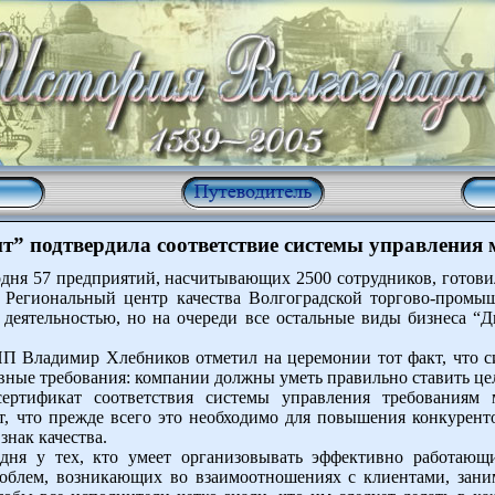
” подтвердила соответствие системы управления
годня 57 предприятий, насчитывающих 2500 сотрудников, готов
л Региональный центр качества Волгоградской торгово-промы
 деятельностью, но на очереди все остальные виды бизнеса “
ПП Владимир Хлебников отметил на церемонии тот факт, что с
авные требования: компании должны уметь правильно ставить це
сертификат соответствия системы управления требованиям
, что прежде всего это необходимо для повышения конкуренто
знак качества.
дня у тех, кто умеет организовывать эффективно работаю
блем, возникающих во взаимоотношениях с клиентами, заним