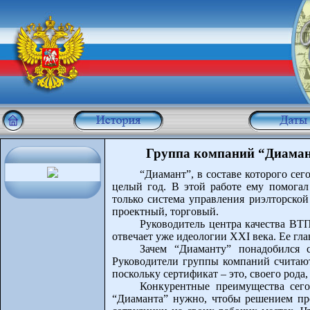
Группа компаний “Диамант
“Диамант”, в составе которого се
целый год. В этой работе ему помога
только система управления риэлторской
проектный, торговый.
Руководитель центра качества ВТ
отвечает уже идеологии XXI века. Ее гл
Зачем “Диаманту” понадобился 
Руководители группы компаний считают
поскольку сертификат – это, своего рода, 
Конкурентные преимущества сего
“Диаманта” нужно, чтобы решением про