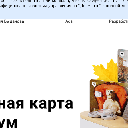
тобы все исполнители четко знали, что им следует делать в ка
ифицированная система управления на “Диаманте” в полной мер