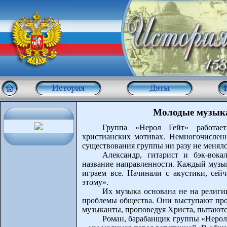
Молодые музык
Группа «Нерол Гейт» работае
христианских мотивах. Немногочисленн
существования группы ни разу не менялс
Александр, гитарист и бэк-вок
название направленности. Каждый музык
играем все. Начинали с акустики, сейч
этому».
Их музыка основана не на религи
проблемы общества. Они выступают про
музыканты, проповедуя Христа, пытаютс
Роман, барабанщик группы «Нерол 