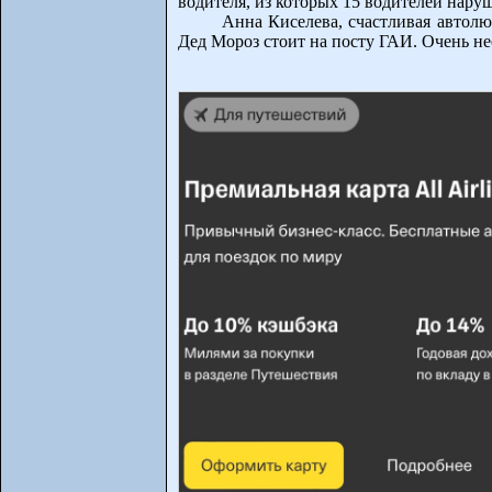
водителя, из которых 15 водителей нар
Анна Киселева, счастливая автолю
Дед Мороз стоит на посту ГАИ. Очень н