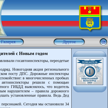
ителей с Новым годом
авливали госавтоинспекторы, переодетые
одряд. Новогодняя акция регионального
нском посту ДПС. Дорожные инспекторы
 спокойствие: в многочисленных пробках
ев автоинспекторы решили с помощью
тного ГИБДД выяснялось, что водитель
стным нарушителем – правила дорожного
рушать установленные правила. Ведь Дед
х персонажей. Сегодня мы остановили 34