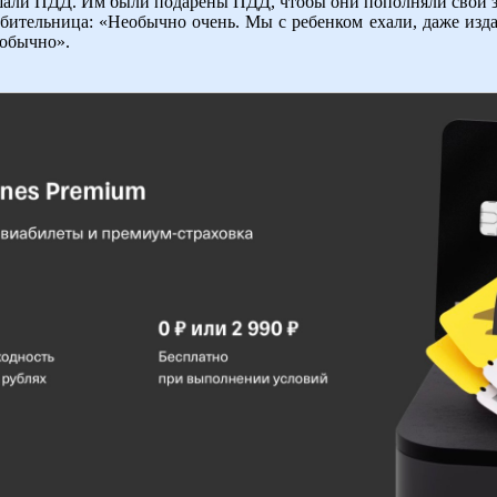
ушали ПДД. Им были подарены ПДД, чтобы они пополняли свои 
бительница: «Необычно очень. Мы с ребенком ехали, даже издал
еобычно».