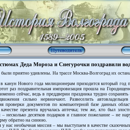
стюмах Деда Мороза и Снегурочки поздравили вод
и были приятно удивлены. На трассе Москва-Волгоград их остан
 канун Нового года милиционерам приходится который год п
 этот раз поздравительная импровизация прошла на Городище
именно сейчас, ведь в преддверии праздника трудно сохранять
движения сильно нервничают. Развеселить автовладельц
мя проверки документов по компьютерной базе данных облас
 качестве презента вручалась аптечка; тем же, кто был зло
 – несколько десятков подарков и главное пожелание – не на
рму обратно на синюю.
 у нас необычная миссия – мы выступаем в качестве сказочны