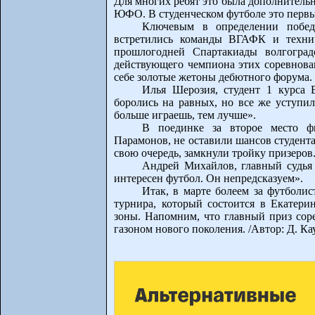
Для многих ребят это была дополнительн
ЮФО. В студенческом футболе это перв
Ключевым в определении победи
встретились команды ВГАФК и технич
прошлогодней Спартакиады волгоград
действующего чемпиона этих соревнован
себе золотые жетоны дебютного форума.
Илья Шерозия, студент 1 курса
боролись на равных, но все же уступил
больше играешь, тем лучше».
В поединке за второе место фи
Парамонов, не оставили шансов студента
свою очередь, замкнули тройку призеров
Андрей Михайлов, главный судья 
интересен футбол. Он непредсказуем».
Итак, в марте болеем за футболи
турнира, который состоится в Екатери
зоны. Напомним, что главный приз сор
газоном нового поколения. /Автор: Д. Ка