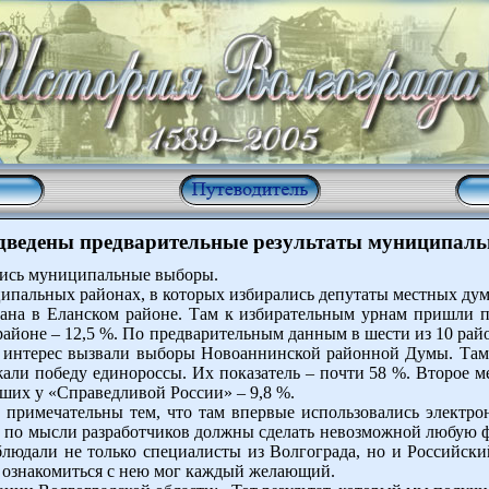
одведены предварительные результаты муниципал
лись муниципальные выборы.
пальных районах, в которых избирались депутаты местных дум 
ана в Еланском районе. Там к избирательным урнам пришли 
районе – 12,5 %. По предварительным данным в шести из 10 ра
 интерес вызвали выборы Новоаннинской районной Думы. Там б
али победу единороссы. Их показатель – почти 58 %. Второе ме
вших у «Справедливой России» – 9,8 %.
римечательны тем, что там впервые использовались электро
 по мысли разработчиков должны сделать невозможной любую 
людали не только специалисты из Волгограда, но и Российск
, ознакомиться с нею мог каждый желающий.