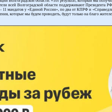
ации Волгоградской области: «Тот результат, который мы получ
жители всей Волгоградской области поддерживают Президента РФ
– 11 мандатов у «Единой России», по два от КПРФ и «Справедл
шения, которые мы будем проводить, будут только на благо жите