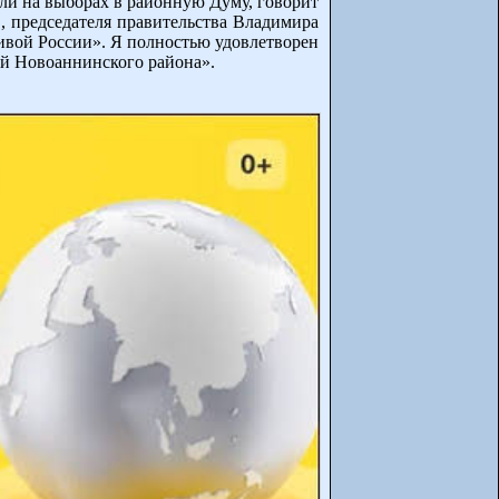
или на выборах в районную Думу, говорит
, председателя правительства Владимира
ивой России». Я полностью удовлетворен
лей Новоаннинского района».