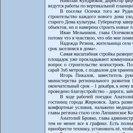
Николай Кундрюков, директор фирм
ведутся работы по вертикальной планиров
В поселке Осички того же Рудня
строительство каждого нового дома ух
старого Дома культуры. Губернатор завер
объектов, но и намерена строить новые т
Иван Мельников, глава Осичковско
потому что я чувствую, что обо мне пом
Надежда Резник, жительница села 
срок заселимся в дома».
Самая масштабная стройка разверн
площадок уже прокладывают коммуникац
вопрос о строительстве хозпостроек. П
сарай 3x6 метров, с подвалом для хранен
Игорь Пикалов, заместитель ру
министерства регионального развития
окончательный срок – 1 декабря, к нему 
проведено благоустройство – дороги, за
В ходе рабочей поездки Анатоли
гостиниц города Жирновск. Здесь разм
комфортные условия, налажено медици
главы региона стало село Лапшинское Ко
Анатолий Бровко, глава администра
тем не менее все в графике. Есть полна
приобрести технику, установить её, чтоб