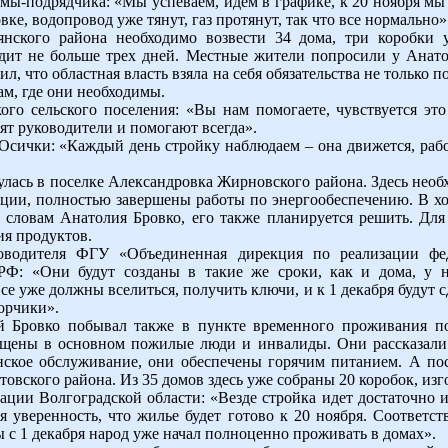
ы-подрядчика: «Мы успеваем, идем в графике, к 20 ноября мы 
ке, водопровод уже тянут, газ протянут, так что все нормально»
нского района необходимо возвести 34 дома, три коробки 
одит не больше трех дней. Местные жители попросили у Анат
ил, что областная власть взяла на себя обязательства не тольк
ам, где они необходимы.
го сельского поселения: «Вы нам помогаете, чувствуется это
нят руководители и помогают всегда».
Осички: «Каждый день стройку наблюдаем – она движется, рабоч
улась в поселке Александровка Жирновского района. Здесь необ
ии, полностью завершены работы по энергообеспечению. В ход
о словам Анатолия Бровко, его также планируется решить. Дл
ия продуктов.
ководителя ФГУ «Объединенная дирекция по реализации ф
 РФ: «Они будут созданы в такие же сроки, как и дома, у н
все уже должны вселиться, получить ключи, и к 1 декабря будут с
борчики».
й Бровко побывал также в пункте временного проживания по
ещены в основном пожилые люди и инвалиды. Они рассказали 
нское обслуживание, они обеспечены горячим питанием. А по
товского района. Из 35 домов здесь уже собраны 20 коробок, из
ции Волгоградской области: «Везде стройка идет достаточно ин
я уверенность, что жилье будет готово к 20 ноября. Соответст
ы с 1 декабря народ уже начал полноценно проживать в домах».