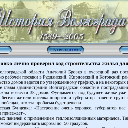
овко лично проверил ход строительства жилья для
олгоградской области Анатолий Бровко в очередной раз посе
лью рабочей поездки в Руднянский, Жирновский и Котовский ра
ьство домов ведется по утвержденному графику, а на некоторых
е главы администрации Волгоградской области в пострадавшие
олжны возвести 38 домов. Фундаменты под будущее жилье уже 
 беседы жители поселка попросили губернатора завести грунт н
пообещал, что эта проблема будет решена.
сская Бундевка: «Настроение очень хорошее, губернатор нас 
з приезжает».
ных панелей с применением теплоизоляционных материалов. Та
сможет выдерживать морозы до -50 градусов.