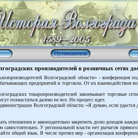
гоградских производителей в розничных сетях до
ьхозпроизводителей Волгоградской области» - конференция по
абатывающих предприятий и торговли. От их взаимодействия во 
лгоградских товаропроизводителей завоевывает торговые сети
гут похвастаться далеко не все. Но процесс идет.
администрации Волгоградской области: «Я думаю, если удастся д
.
вать отношения и законодательно закрепить долю доходов каждо
м самостоятельно. У региональной власти нет рычагов прямого
айти общий язык. В числе прочих мер - организация конферен