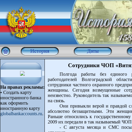
Сотрудники ЧОП «Витяз
Полгода работы без единого 
работодателей Волгоградской облас
сотрудники частного охранного предпри
На правах рекламы:
женщины. Сегодня возмущенные сотр
•
Создать карту
неизвестно. Руководитель так называем
иностранного банка
на связь.
как оформить
Они привыкли верой и правдой слу
иностранную карту
абсолютно беззащитными. Эти женщин
globalbankaccounts.ru
.
Раньше относились к государственному
2009 их передали в так называемый ЧОП
- С августа месяца и СМС посыл