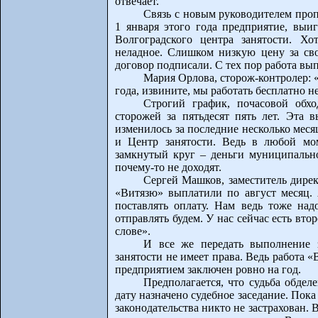
отвечает.
Связь с новым руководителем про
1 января этого года предприятие, выи
Волгоградского центра занятости. Хо
неладное. Слишком низкую цену за св
договор подписали. С тех пор работа вып
Мария Орлова, сторож-контролер: «
года, извините, мы работать бесплатно н
Строгий график, почасовой обхо
сторожей за пятьдесят пять лет. Эта в
изменилось за последние несколько меся
и Центр занятости. Ведь в любой мом
замкнутый круг – деньги муниципальн
почему-то не доходят.
Сергей Машков, заместитель дирек
«Витязю» выплатили по август месяц. 
поставлять оплату. Нам ведь тоже над
отправлять будем. У нас сейчас есть вт
слове».
И все же передать выполнение 
занятости не имеет права. Ведь работа «
предприятием заключен ровно на год.
Предполагается, что судьба обде
дату назначено судебное заседание. Пока
законодательства никто не застрахован.