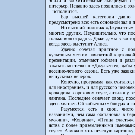
эпохи и восхитительные аквариумы с 
интерьер. Недавно здесь появились и зо
– исполнится.
Бар высшей категории давно с
предусмотрено все: есть основной зал и п
Но высший пилотаж «Джульетты» – 
многих других. Неудивительно, что по
только волгоградцы. Даже дамы в востор
когда здесь выступит Алиса.
Удачно сочетая приятное с пол
культовым местом, «визитной карточкой
презентации, отмечают юбилеи и разл
заказать местечко в «Джульетте», дабы
весенне-летнего сезона. Есть уже заявк
выпускных вечеров.
Конечно, программа, как считают, 
для иностранцев, и для русского челове
крокодила в ореховом соусе, антилопу, з
лангана. Последнее означает овощ, пох
здесь хватает. Об «обычных» блюдах и г
Разумеется, есть и свои, чис
названиями, чем сама обстановка в бар
мужчин», «Коррида», «Птица счастья»
яства с более приземленными именами
соусе». А можно хоть печеную картошку з