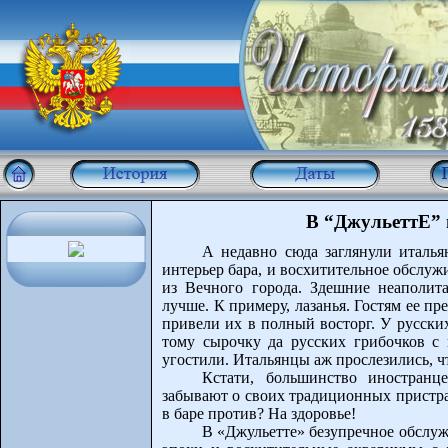
В “ДжульеттЕ” 
А недавно сюда заглянули италья
интерьер бара, и восхитительное обслужи
из Вечного города. Здешние неаполит
лучше. К примеру, лазанья. Гостям ее 
привели их в полный восторг. У русски
тому сырочку да русских грибочков с
угостили. Итальянцы аж прослезились, ч
Кстати, большинство иностранц
забывают о своих традиционных пристра
в баре против? На здоровье!
В «Джульетте» безупречное обслужи