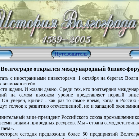
 Волгограде открылся международный бизнес-фор
отать с иностранными инвесторами. 1 октября на берегах Вол
х возможностей».
асти ждали. И ждали давно. Среди тех, кто подтвердил междуна
ский на самом высоком уровне представляет первый виц
н уверен, кризис - как раз то самое время, когда в Россию
адут толчок к развитию отечественной, но и западной экономик
нительный вице-президент Российского союза промышленников
семи видами природных ресурсов. Мы - страна самодостаточная
агаем».
есторам сегодня предложили более 50 предприятий Волгогр