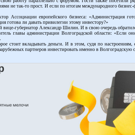
 свою работу параллельно с форумом. Гости также посетили 
ями не так-то прост. И если по итогам международного бизнес
тор Ассоциации европейского бизнеса: «Администрация гот
ия готова ли давать привилегии этому инвестору?»
ый вице-губернатор Александр Шилин. И в свою очередь обратил
тель главы администрации Волгоградской области: «Если они 
.
торое стоит вкладывать деньги. И в этом, судя по настроениям
ь зарубежных партнеров инвестировать именно в Волгоградскую о