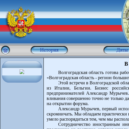
В
Волгоградская область готова раб
«Волгоградская область - регион больши
Этой встречи в Волгоградской обл
из Италии, Бельгии. Бизнес россий
предпринимателей Александр Мурычев. О
вливания совершенно точно не только д
на открытии форума.
Александр Мурычев, первый испол
скромничать. Мы обладаем практически в
умело распорядиться тем, чем мы распол
Сотрудничество иностранным инв