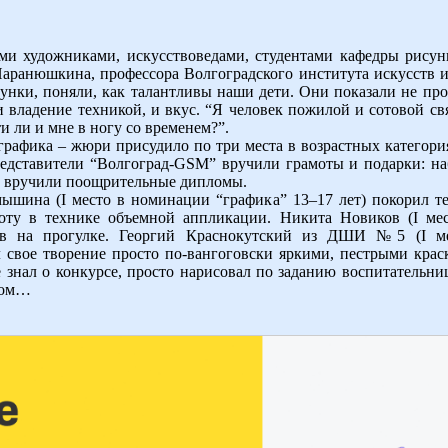
ми художниками, искусствоведами, студентами кафедры рисун
Паранюшкина, профессора Волгоградского института искусств и
сунки, поняли, как талантливы наши дети. Они показали не пр
и владение техникой, и вкус. “Я человек пожилой и сотовой св
ти ли и мне в ногу со временем?”.
рафика – жюри присудило по три места в возрастных категориях
редставители “Волгоград-GSM” вручили грамоты и подарки: на
ям вручили поощрительные дипломы.
шина (I место в номинации “графика” 13–17 лет) покорил т
оту в технике объемной аппликации. Никита Новиков (I ме
ов на прогулке. Георгий Краснокутский из ДШИ №5 (I ме
л свое творение просто по-вангоговски яркими, пестрыми крас
знал о конкурсе, просто нарисовал по заданию воспитательниц
нтом…