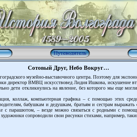
Сотовый Друг, Небо Вокруг…
лгоградского музейно-выставочного центра. Поэтому для экспон
авки директор ВМВЦ искусствовед Лидия Ишкова, искушение вт
льно дети откликнулись на явление, без которого мы еще могл
кация, коллаж, компьютерная графика – с помощью этих средс
родителям, бабушкам и дедушкам, братьям и сестрам выражать с
ыжке с парашютом, – везде можно связаться с родными с по
 художники сопроводили свои рисунки стихами, например, таким