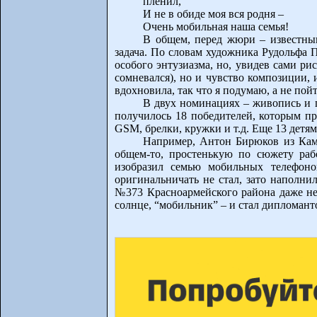
пленил,
И не в обиде моя вся родня –
Очень мобильная наша семья!
В общем, перед жюри – известны
задача. По словам художника Рудольфа 
особого энтузиазма, но, увидев сами ри
сомневался), но и чувство композиции, 
вдохновила, так что я подумаю, а не пой
В двух номинациях – живопись и г
получилось 18 победителей, которым п
GSM, брелки, кружки и т.д. Еще 13 дет
Например, Антон Бирюков из Камы
общем-то, простенькую по сюжету раб
изобразил семью мобильных телефон
оригинальничать не стал, зато наполни
№373 Красноармейского района даже не 
солнце, “мобильник” – и стал диплома