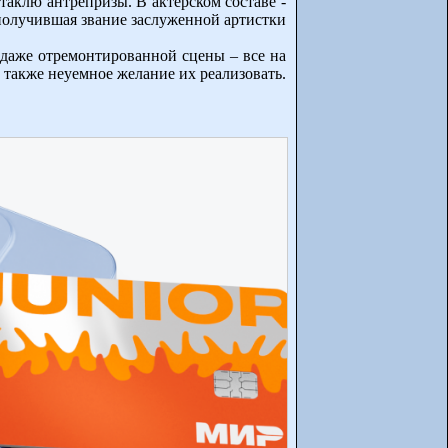
таклю антрепризы. В актерском составе -
 получившая звание заслуженной артистки
 даже отремонтированной сцены – все на
 также неуемное желание их реализовать.