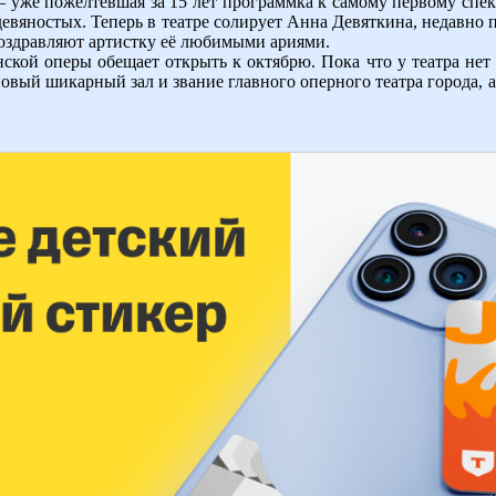
– уже пожелтевшая за 15 лет программка к самому первому спек
 девяностых. Теперь в театре солирует Анна Девяткина, недавно
поздравляют артистку её любимыми ариями.
кой оперы обещает открыть к октябрю. Пока что у театра нет
новый шикарный зал и звание главного оперного театра города, а