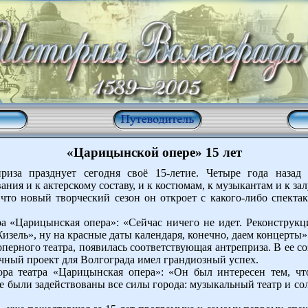
«Царицынской опере» 15 лет
риза празднует сегодня своё 15-летие. Четыре года назад 
ния и к актерскому составу, и к костюмам, к музыкантам и к зал
что новый творческий сезон он откроет с какого-либо спекта
а «Царицынская опера»: «Сейчас ничего не идет. Реконструкц
изель», ну на красные даты календаря, конечно, даем концерты»
о оперного театра, появилась соответствующая антреприза. В ее 
чный проект для Волгограда имел грандиозный успех.
тора театра «Царицынская опера»: «Он был интересен тем, ч
е были задействованы все силы города: музыкальный театр и с