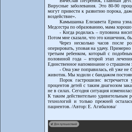
Вячеслав Петренюк, главный детс
Вирусные заболевания. Это 80-90 про
могут привести к развитию порока, даж
воздействие».
Камышанка Елизавета Ерина узнал
Медсестра по образованию, мама хорошо 
- Когда родилась – пуповина висит
Потом мне сказали, что это кишечник, 
Через несколько часов после 
оперировать, уповая на удачу. Примерно
третьим ребенком, который с подобным
половиной года – второй этап лечени
Единственное напоминание о страшном 
- Она уже поправилась, ей уже не 
животик. Мы ходили с бандажом постоянн
Порок гастрошизис встречается
процентов детей с таким диагнозом зак
не в силах. Сегодня ситуация изменилась
К таким действительно удивительным ре
технологий и только прежней осталас
пациентов. /Автор: Е. Агибалова/