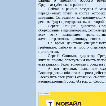
района о введении особого режи
Среднеахтубинского района».
Сейчас в районе созданы 6 меж
передвижных групп, в состав которых 
милиции. Сотрудники контролирующих в
режима будут предупреждать, на второй –
Сергей Спицын, директор Сред
оборудованы видеокамерами, фотокамера
всех этих владельцев транспорт
административном правонарушении».
На время действия специально
грибникам, рыбакам и просто отдыхающ
привилегии.
Сергей Спицын, директор Средн
жители поймы, советуем им иметь паспо
есть книжки. Будет возможен проезд на т
А вот путевки, выданные охот
Волгоградской области в период действ
Расчехлить свои ружья охотники смогут
неопределенный срок. /Автор: Д. Серошт