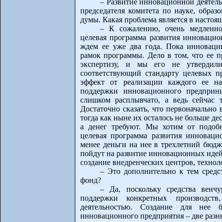
– Развитие инновационной деятель
председателя комитета по науке, образ
думы. Какая проблема является в настоя
– К сожалению, очень медленно
целевая программа развития инновацио
ждем ее уже два года. Пока инноваци
рамок программы. Дело в том, что ее п
экспертизу, и мы его не утвердил
соответствующий стандарту целевых п
эффект от реализации каждого ее на
поддержки инновационного предприни
слишком расплывчато, а ведь сейчас 
Достаточно сказать, что первоначально
тогда как ныне их осталось не больше дес
а денег требуют. Мы хотим от подоб
целевая программа развития инновацио
менее деньги на нее в трехлетний бюдж
пойдут на развитие инновационных идей
создание внедренческих центров, техноло
– Это дополнительно к тем средс
фонд?
– Да, поскольку средства венч
поддержки конкретных производств
деятельностью. Создание для нее 
инновационного предприятия – две разн