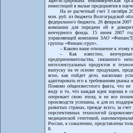
зарегистрирована некоммерческая ор
инвестиций в малые предприятия в научн
На ее расчетный счет 3 октября 2
млн. руб. из бюджета Волгоградской обла
федерального бюджета. 26 февраля 2007
компании для передачи ей в доверит
венчурного фонда. 15 июня 2007 го
управляющей компании ЗАО «ФинансТр
группы «Финанс-груп».
– Каково ваше отношение к этому
– Как известно, венчурны
предпринимательства, связанного не
интеллектуальных продуктов и техно
выпуску на ее основе продукции, пред
ясно, как пойдет дело, насколько усп
адаптировать его к требованиям рынка и
Помимо общеизвестного факта, что не 
виду и то, что каждая идея хороша в 
опережает свою эпоху, и не все пони
производств успешны, и для их подде
развитых странах, прежде всего, за счет
перспективных технологий (аэрокосмич
медицинской генетикой, наноматериалам
России, к сожалению, представлены толь
8.