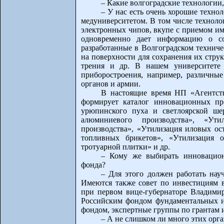
– Какие волгоградские технологии
– У нас есть очень хорошие техно
медуниверситетом. В том числе техноло
электронных чипов, вкупе с приемом им
одновременно дает информацию о сос
разработанные в Волгоградском техниче
на поверхности для сохранения их стру
трения и др. В нашем университете 
приборостроения, например, различные
органов и армии.
В настоящие время НП «Агентств
формирует каталог инновационных пр
урюпинского пуха и светлоярской ше
алюминиевого производства», «Утил
производства», «Утилизация иловых ост
топливных брикетов», «Утилизация о
тротуарной плитки» и др.
– Кому же выбирать инновацион
фонда?
– Для этого должен работать нау
Имеются также совет по инвестициям в
при первом вице-губернаторе Владимир
Российским фондом фундаментальных 
фондом, экспертные группы по грантам 
– А не слишком ли много этих орга