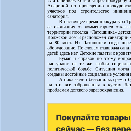
«Латошинка». Есть и запрос прокурору 
Апариной по проведению прокурорско
участков под строительство индиви
санатория.
В настоящее время прокуратура Тр
ее окончания от комментариев отказыв
территории поселка «Латошинка» детски
Волжской дом 8 расположен санаторий «
на 80 мест. Из Латошинки сюда пере
оборудование. По словам главврача сана
детей здесь нет. Детские палаты с крова
Бумаг и справок по этому вопрос
наступают на те же грабли социальн
политической борьбе. Ситуация могл
созданы достойные социальные условия 
А пока звенят бензопилы, гремят б
на это все заброшенная в кустах Ла
проблемам детского здравоохранения.