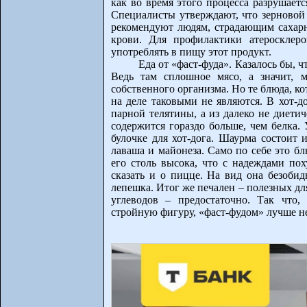
как во время этого процесса разрушает
Специалисты утверждают, что зерновой 
рекомендуют людям, страдающим сахарн
крови. Для профилактики атеросклер
употреблять в пищу этот продукт.
Еда от «фаст-фуда». Казалось бы, 
Ведь там сплошное мясо, а значит, 
собственного организма. Но те блюда, к
на деле таковыми не являются. В хот-до
парной телятины, а из далеко не диети
содержится гораздо больше, чем белка. 
булочке для хот-дога. Шаурма состоит 
лаваша и майонеза. Само по себе это бл
его столь высока, что с надеждами пох
сказать и о пицце. На вид она безобид
лепешка. Итог же печален – полезных для
углеводов – предостаточно. Так что,
стройную фигуру, «фаст-фудом» лучше не