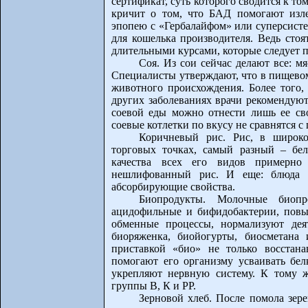
сертификат, суть которого сводится к том
кричит о том, что БАД помогают изле
эпопею с «Гербалайфом» или суперсисте
для кошелька производителя. Ведь стоя
длительными курсами, которые следует 
Соя. Из сои сейчас делают все: мя
Специалисты утверждают, что в пищевом
животного происхождения. Более того, 
других заболеваниях врачи рекомендую
соевой еды можно отнести лишь ее сво
соевые котлетки по вкусу не сравнятся
Коричневый рис. Рис, в широко
торговых точках, самый разный – бе
качества всех его видов примерно
нешлифованный рис. И еще: блюда и
абсорбирующие свойства.
Биопродукты. Молочные биопр
ацидофильные и бифидобактерии, пов
обменные процессы, нормализуют деят
биоряженка, биойогурты, биосметана
приставкой «био» не только восстан
помогают его организму усваивать бел
укрепляют нервную систему. К тому 
группы В, К и РР.
Зерновой хлеб. После помола зере