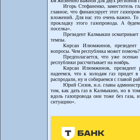
км жизненно важной для двух регионов г
Игорь Стефаненко, заместитель г
главное, что финансирует этот газопро
вложений. Для нас это очень важно. То
прокладку этого газопровода. А будем
поселка».
Президент Калмыкии осматривает 
темпы.
Кирсан Илюмжинов, президент 
вопросы. Чем республика может помочь?
Предполагается, что уже осенью
республики рассчитывает на ноябрь.
Кирсан Илюмжинов, президент р
надеемся, что к холодам газ придет 
распродали, ну и собираемся с главой р
Юрий Сизов, и.о. главы админист
том, как дать газ в Калмыкию, но в то
вдоль газопровода они тоже без газа, 
ситуацию».