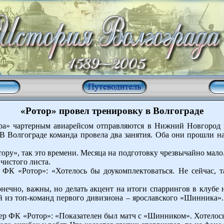
«Ротор» провел тренировку в Волгограде
ра» чартерным авиарейсом отправляются в Нижний Новгород 
В Волгограде команда провела два занятия. Оба они прошли н
тору», так это времени. Месяца на подготовку чрезвычайно мало
 чистого листа.
ФК «Ротор»: «Хотелось бы доукомплектоваться. Не сейчас, т
онечно, важны, но делать акцент на итоги спаррингов в клубе 
 из топ-команд первого дивизиона – ярославского «Шинника». 
ер ФК «Ротор»: «Показателен был матч с «Шинником». Хотелос