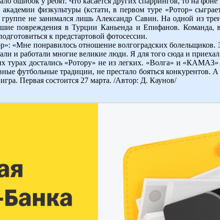
ало ошибок у ребят. Что касается других спаррингов, то на фоне
 академии физкультуры (кстати, в первом туре «Ротор» сыгра
 группе не занимался лишь Александр Савин. На одной из тр
шие повреждения в Турции Каньенда и Епифанов. Команда, в
подготовиться к предстартовой фотосессии.
»: «Мне понравилось отношение волгоградских болельщиков. Зна
али и работали многие великие люди. Я для того сюда и приехал
ых турах достались «Ротору» не из легких. «Волга» и «КАМАЗ»
ные футбольные традиции, не престало бояться конкурентов. А
игра. Первая состоится 27 марта. /Автор: Д. Каунов/