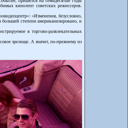
 событие, пришелся на семидесятые годы
юбимых кинолент советских режиссеров.
новидеоцентр»: «Изменения, безусловно,
 в большей степени американизировано, и
нстрируемое в торгово-развлекательных
совое зрелище. А значит, по-прежнему из