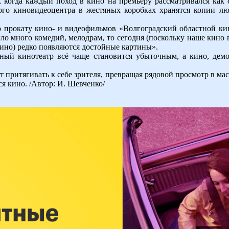
, когда каждый поход в кино на премьеру рассматривался как
ного киновидеоцентра в жестяных коробках хранятся копии л
о прокату кино- и видеофильмов «Волгоградский областной ки
ыло много комедий, мелодрам, то сегодня (поскольку наше кино
кино) редко появляются достойные картины».
ый кинотеатр всё чаще становится убыточным, а кино, демо
 притягивать к себе зрителя, превращая рядовой просмотр в мас
я кино. /Автор: И. Шевченко/