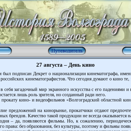
27 августа – День кино
м был подписан Декрет о национализации кинематографа, именн
российских кинематографистов. Что сегодня думают о кино те, 
в себя загадочный мир экранного искусства с его падениями и 
стается лишь роль зрителя, но созданный ради него.
 прокату кино- и видеофильмов «Волгоградский областной кин
билие предложений на кинорынке, прокатчики отдают предпочт
нных брендов. Качество такой продукции не всегда оказывается 
годня – да, появляются фильмы. Но, к сожалению, периодичес
ого права: без образования, без культуры, поэтому и фильмы поя