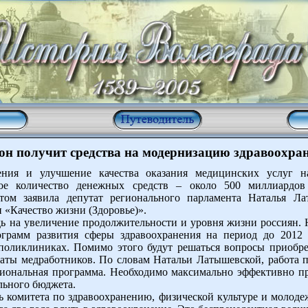
он получит средства на модернизацию здравоохра
ения и улучшение качества оказания медицинских услуг 
ное количество денежных средств – около 500 миллиардов
этом заявила депутат регионального парламента Наталья Ла
«Качество жизни (Здоровье)».
ь на увеличение продолжительности и уровня жизни россиян. Н
грамм развития сферы здравоохранения на период до 2012 
поликлиниках. Помимо этого будут решаться вопросы приобр
аты медработников. По словам Натальи Латышевской, работа п
гиональная программа. Необходимо максимально эффективно пр
льного бюджета.
ь комитета по здравоохранению, физической культуре и молод