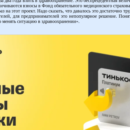
а два года влить в здравоохранение. Это беспрецедентная величи
личиваются взносы в Фонд обязательного медицинского страховани
раз на этот проект. Надо сказать, что давалось это достаточно т
телей, для предпринимателей это непопулярное решение. Понят
о менять ситуацию в здравоохранении».