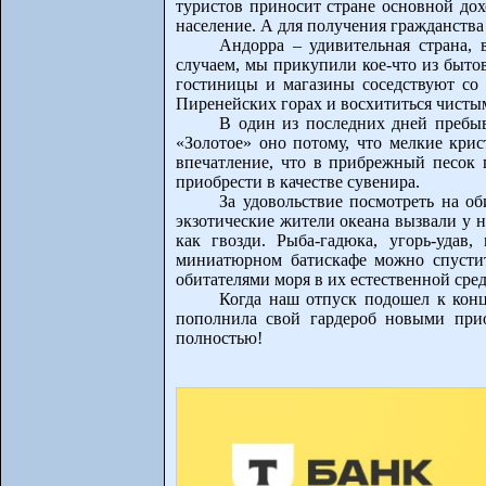
туристов приносит стране основной дох
население. А для получения гражданства
Андорра – удивительная страна,
случаем, мы прикупили кое-что из быто
гостиницы и магазины соседствуют со
Пиренейских горах и восхититься чисты
В один из последних дней пребы
«Золотое» оно потому, что мелкие кри
впечатление, что в прибрежный песок
приобрести в качестве сувенира.
За удовольствие посмотреть на об
экзотические жители океана вызвали у н
как гвозди. Рыба-гадюка, угорь-удав
миниатюрном батискафе можно спустить
обитателями моря в их естественной сред
Когда наш отпуск подошел к концу
пополнила свой гардероб новыми прио
полностью!