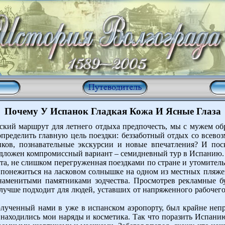
Почему У Испанок Гладкая Кожа И Ясные Глаза
ский маршрут для летнего отдыха предпочесть, мы с мужем обр
определить главную цель поездки: беззаботный отдых со всев
иков, познавательные экскурсии и новые впечатления? И пос
едложен компромиссный вариант – семидневный тур в Испанию.
а, не слишком перегруженная поездками по стране и утомитель
 понежиться на ласковом солнышке на одном из местных пляжей
знаменитыми памятниками зодчества. Просмотрев рекламные 
 лучше подходит для людей, уставших от напряженного рабочего
лученный нами в уже в испанском аэропорту, был крайне неп
й находились мои наряды и косметика. Так что поразить Испани