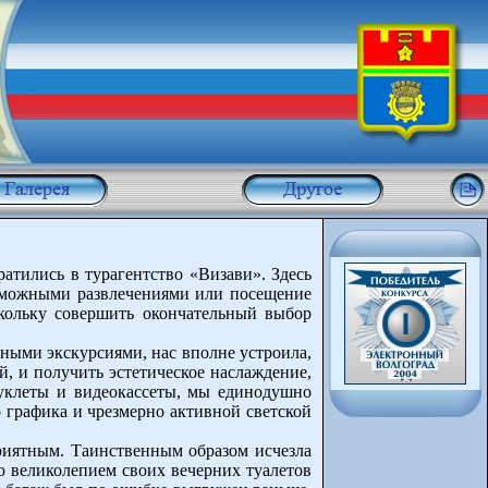
атились в турагентство «Визави». Здесь
озможными развлечениями или посещение
кольку совершить окончательный выбор
ными экскурсиями, нас вполне устроила,
, и получить эстетическое наслаждение,
буклеты и видеокассеты, мы единодушно
 графика и чрезмерно активной светской
риятным. Таинственным образом исчезла
ю великолепием своих вечерних туалетов