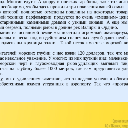
од. Многие едут в Андорру в поисках заработка, так что чис
 необходимо, чтобы здесь прожили три поколения вашей семьи.
 в которой полностью отменены пошлины на некоторые товар
вой техники, парфюмерии, продуктов по очень «смешным» цена
 старинными каменными домами с узкими окнами. А еще мы
ми озерами, полными рыбы в долине рек Валиры и Ордино.
вания на испанской земле мы посетили огромный океанариум,
сталлы в песке под воздействием солнечных лучей дают необ
 подмешаны крупицы золота. Такой песок вместе с морской 
итателей морских глубин с нас взяли 120 долларов, так что 
ас невольное уважение. У многих из них жуткий вид: маленькие
, морской черт и глубоководная рыба-удильщик выглядят т
ся на глубину более 1000 метров, где вам представится уд
е.
, мы с удивлением заметили, что за неделю успели и обогати
бретениями взамен утерянных в аэропорту. Так что «прогр