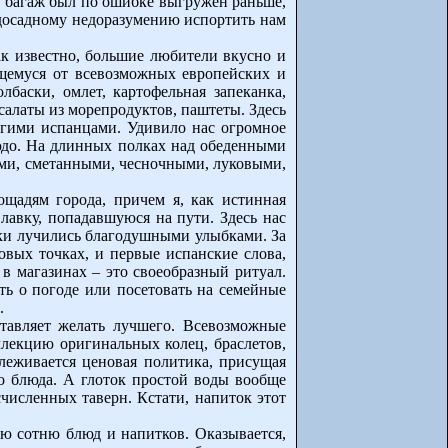
ш багаж был по ошибке выгружен раньше,
 досадному недоразумению испортить нам
ак известно, большие любители вкусно и
ящемуся от всевозможных европейских и
баски, омлет, картофельная запеканка,
алаты из морепродуктов, паштеты. Здесь
огими испанцами. Удивило нас огромное
людо. На длинных полках над обеденными
ыми, сметанными, чесночными, луковыми,
щадям города, причем я, как истинная
лавку, попадавшуюся на пути. Здесь нас
аки лучились благодушными улыбками. За
овых точках, и первые испанские слова,
в магазинах – это своеобразный ритуал.
ь о погоде или посетовать на семейные
.
ставляет желать лучшего. Всевозможные
ллекцию оригинальных колец, браслетов,
слеживается ценовая политика, присущая
го блюда. А глоток простой воды вообще
счисленных таверн. Кстати, напиток этот
ую сотню блюд и напитков. Оказывается,