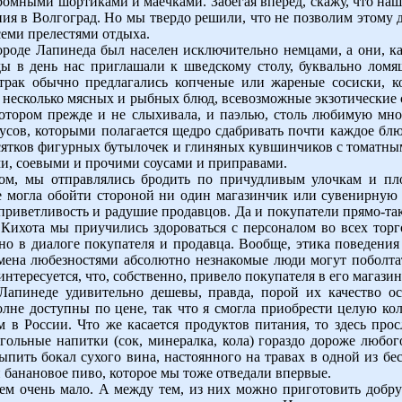
кромными шортиками и маечками. Забегая вперед, скажу, что на
ения в Волгоград. Но мы твердо решили, что не позволим этому
семи прелестями отдыха.
ороде Лапинеда был населен исключительно немцами, а они, к
ды в день нас приглашали к шведскому столу, буквально лом
рак обычно предлагались копченые или жареные сосиски, кол
 несколько мясных и рыбных блюд, всевозможные экзотические с
котором прежде и не слыхивала, и паэлью, столь любимую мн
оусов, которыми полагается щедро сдабривать почти каждое б
есятков фигурных бутылочек и глиняных кувшинчиков с томатн
, соевыми и прочими соусами и приправами.
ом, мы отправлялись бродить по причудливым улочкам и пло
е могла обойти стороной ни один магазинчик или сувенирную 
 приветливость и радушие продавцов. Да и покупатели прямо-т
Кихота мы приучились здороваться с персоналом во всех торг
в диалоге покупателя и продавца. Вообще, этика поведения 
мена любезностями абсолютно незнакомые люди могут поболтат
нтересуется, что, собственно, привело покупателя в его магазин
Лапинеде удивительно дешевы, правда, порой их качество о
лне доступны по цене, так что я смогла приобрести целую ко
м в России. Что же касается продуктов питания, то здесь про
ольные напитки (сок, минералка, кола) гораздо дороже любо
пить бокал сухого вина, настоянного на травах в одной из бе
и банановое пиво, которое мы тоже отведали впервые.
аем очень мало. А между тем, из них можно приготовить добр