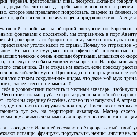
рки, жаренья, приготовления пива, десертов. Испанки говорят, ч
аза, редко болеют и всегда пребывают в хорошем настроении. 
во, которое нам предлагают попробовать, сварено из бананов, и 
кое, но, действительно, освежающее и придающее силы. А еще и
чатлений и побывав на обзорной экскурсии по Барселоне, 
ьными фонтанами с подсветкой, мы отправились в порт Авентур
оит 40 долларов, зато бродить по нему можно хоть сутки нап
 представляет уголок какой-то страны. Почему-то аттракцион «
чиком. Но мы, не смущаясь этнографической неточностью, с 
нающих тележки с очень низкими бортиками, мчащихся со скоро
род, но ведут все себя на удивление корректно. На асфальтовых 
вого стаканчика. Да и откуда им взяться, если повсюду расс
сишь какой-либо мусор. При посадке на аттракционы все соб
звинялся с таким сокрушенным видом, что даже мой муж принялс
ик, скорее всего, и не заметил бы.
ть себе в удовольствии посетить и местный аквапарк, изобил
Чего стоит только труба, хитро закрученная двойной спиралью
т» тобой на середину бассейна, словно из катапульты! А аттрак
секунду полностью погружаясь под воду! После таких острых 
отающего тут же, на территории аквапарка. Мастер своег
ую мышцу своими сильными и одновременно нежными пальцами 
ал в соседнее с Испанией государство Андорра, самый тихий уг
иезжают испанцы, французы, португальцы, немцы, англичане, п