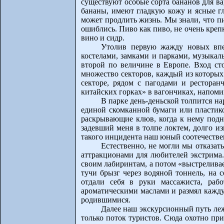
существуют особые сорта бананов для ва
бананы, имеют гладкую кожу и ясные гл
может продлить жизнь. Мы знали, что пи
ошиблись. Пиво как пиво, не очень креп
вино и сидр.
Утолив первую жажду новых впе
костелами, замками и парками, музыкал
второй по величине в Европе. Вход ст
множество секторов, каждый из которых
секторе, рядом с пагодами и ресторан
китайских горках» в вагончиках, напоми
В парке день-деньской толпится на
единой скомканной бумаги или пластико
раскрывающие клюв, когда к нему подно
задевший меня в толпе локтем, долго и
такого инцидента наш юный соотечественн
Естественно, не могли мы отказа
аттракционами для любителей экстрима. 
своим лабиринтам, а потом «выстреливае
тучи брызг через водяной тоннель, на 
отдали себя в руки массажиста, раб
ароматическими маслами и размял кажд
родившимися.
Далее наш экскурсионный путь леж
только поток туристов. Сюда охотно пр