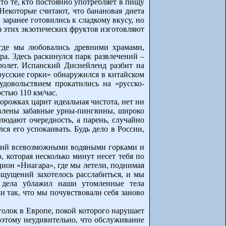
то те, кто постоянно употребляет в пищу
Некоторые считают, что банановая диета
заранее готовились к сладкому вкусу, но
з этих экзотических фруктов изготовляют
где мы любовались древними храмами,
а. Здесь раскинулся парк развлечений –
ролет. Испанский Диснейленд разбит на
русские горки» обнаружился в китайском
удовольствием прокатились на «русско-
стью 110 км/час.
дорожках царит идеальная чистота, нет ни
тавлены забавные урны-пингвины, широко
людают очередность, а парень, случайно
я его успокаивать. Будь дело в России,
ующий всевозможными водяными горками и
, которая несколько минут несет тебя по
цион «Ниагара», где мы летели, поднимая
ощущений захотелось расслабиться, и мы
о дела ублажил наши утомленные тела
так, что мы почувствовали себя заново
олок в Европе, покой которого нарушает
оэтому неудивительно, что обслуживание