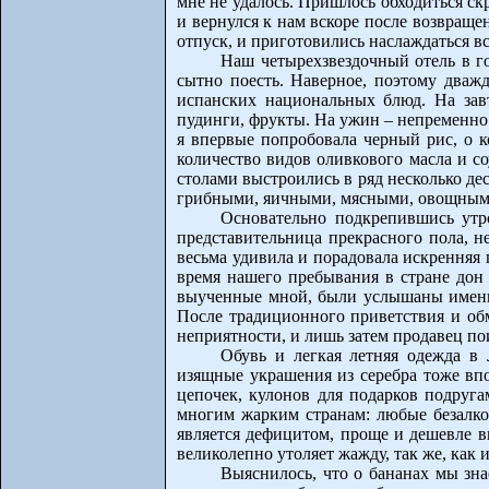
мне не удалось. Пришлось обходиться с
и вернулся к нам вскоре после возвращ
отпуск, и приготовились наслаждаться в
Наш четырехзвездочный отель в г
сытно поесть. Наверное, поэтому дваж
испанских национальных блюд. На завт
пудинги, фрукты. На ужин – непременно
я впервые попробовала черный рис, о 
количество видов оливкового масла и с
столами выстроились в ряд несколько д
грибными, яичными, мясными, овощными
Основательно подкрепившись утр
представительница прекрасного пола, н
весьма удивила и порадовала искренняя
время нашего пребывания в стране дон 
выученные мной, были услышаны именно 
После традиционного приветствия и об
неприятности, и лишь затем продавец пои
Обувь и легкая летняя одежда в 
изящные украшения из серебра тоже впо
цепочек, кулонов для подарков подруга
многим жарким странам: любые безалког
является дефицитом, проще и дешевле вы
великолепно утоляет жажду, так же, как 
Выяснилось, что о бананах мы зн