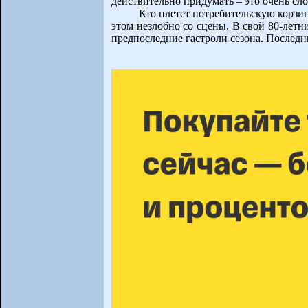
действительно придумать – это очень сл
Кто плетет потребительскую корзин
этом незлобно со сцены. В свой 80-летн
предпоследние гастроли сезона. Последн