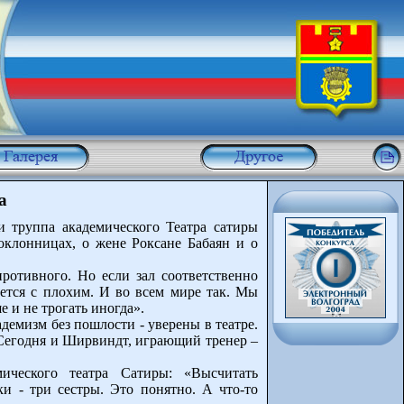
а
 труппа академического Театра сатиры
оклонницах, о жене Роксане Бабаян и о
ротивного. Но если зал соответственно
орется с плохим. И во всем мире так. Мы
 и не трогать иногда».
адемизм без пошлости - уверены в театре.
 Сегодня и Ширвиндт, играющий тренер –
мического театра Сатиры: «Высчитать
и - три сестры. Это понятно. А что-то