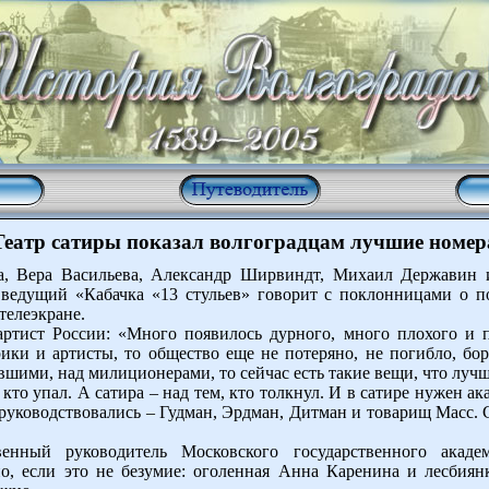
Театр сатиры показал волгоградцам лучшие номер
ва, Вера Васильева, Александр Ширвиндт, Михаил Державин и
ведущий «Кабачка «13 стульев» говорит с поклонницами о п
телеэкране.
тист России: «Много появилось дурного, много плохого и п
ирики и артисты, то общество еще не потеряно, не погибло, б
шими, над милиционерами, то сейчас есть такие вещи, что лучше
кто упал. А сатира – над тем, кто толкнул. И в сатире нужен ак
уководствовались – Гудман, Эрдман, Дитман и товарищ Масс.
енный руководитель Московского государственного акаде
о, если это не безумие: оголенная Анна Каренина и лесбиянк