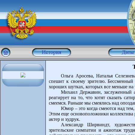
Ольга Аросева, Наталья Селезне
спешит к своему зрителю. Бессменный 
хороших шутках, которых все меньше на 
Михаил Державин, заслуженный ар
реагирует на то, что хотят сказать сат
смеемся. Раньше мы смеялись над опоздав
Юмор – это когда смеются над тем, 
Этим еще основоположники коллектива р
актер и худрук.
Александр Ширвиндт, художеств
зрительские симпатии и ажиотаж трудн