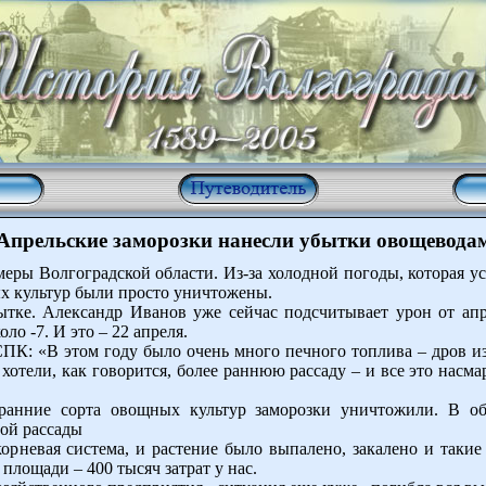
Апрельские заморозки нанесли убытки овощевода
еры Волгоградской области. Из-за холодной погоды, которая ус
х культур были просто уничтожены.
ытке. Александр Иванов уже сейчас подсчитывает урон от апр
ло -7. И это – 22 апреля.
ПК: «В этом году было очень много печного топлива – дров и
 хотели, как говорится, более раннюю рассаду – и все это насм
 ранние сорта овощных культур заморозки уничтожили. В 
ной рассады
невая система, и растение было выпалено, закалено и такие 
 площади – 400 тысяч затрат у нас.