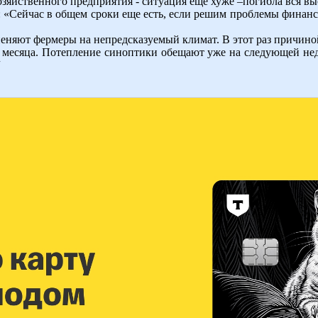
озяйственного предприятия - ситуация еще хуже –погибла вся в
 «Сейчас в общем сроки еще есть, если решим проблемы финанси
 пеняют фермеры на непредсказуемый климат. В этот раз причин
 месяца. Потепление синоптики обещают уже на следующей нед