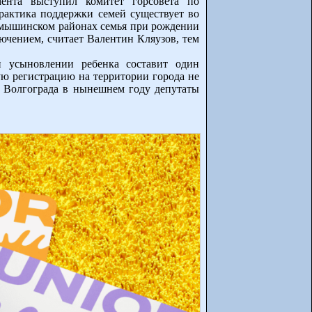
ента выступил комитет горсовета по
практика поддержки семей существует во
Камышинском районах семья при рождении
ючением, считает Валентин Кляузов, тем
и усыновлении ребенка составит один
ю регистрацию на территории города не
е Волгограда в нынешнем году депутаты