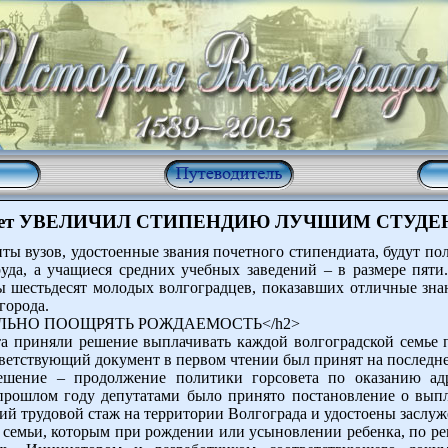
вет УВЕЛИЧИЛ СТИПЕНДИЮ ЛУЧШИМ СТУДЕН
нты вузов, удостоенные звания почетного стипендиата, будут п
уда, а учащиеся средних учебных заведений – в размере пяти
ны шестьдесят молодых волгоградцев, показавших отличные зн
города.
РИАЛЬНО ПООЩРЯТЬ РОЖДАЕМОСТЬ</h2>
та приняли решение выплачивать каждой волгоградской семье
ветствующий документ в первом чтении был принят на последне
ешение – продолжение политики горсовета по оказанию а
прошлом году депутатами было принято постановление о вып
ий трудовой стаж на территории Волгограда и удостоены заслу
е семьи, которым при рождении или усыновлении ребенка, по ре