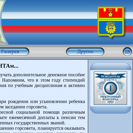
ТАм...
олучать дополнительное денежное пособие
. Напомним, что в этом году стипендий
ания по учебным дисциплинам и активно
 при рождении или усыновлении ребенка
м заседании горсовета.
дресной социальной помощи различным
лате ежемесячной доплаты к пенсии тем
женных государственных званий.
шению горсовета, планируется оказывать