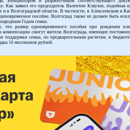
ь. Инициатором и разработчиком соответствующего докум
. Как заявил его председатель Валентин Кляузов, подобная 
ле и в Волгоградской области. В частности, в Алексеевском и 
единовременное пособие. Волгоград также не должен быть искл
ународным Годом семьи.
т, что размер единовременного пособия при рождении ил
 компенсацию смогут жители Волгограда, имеющие постоянну
ели поддержки семьи, по предварительным расчетам, в бюджет
ядка 16 миллионов рублей.