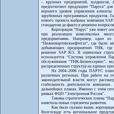
– крупных предприятий, холдингов, 
предпочитают продукцию “Паруса” для 
верхнего уровня управления клиенты 
зарубежных программных продуктов. Так
нового проекта выбрана компания SAP.
стандартом де-факто в решении вопросо
Корпорация “Парус” уже имеет оп
при реализации комплексных много
предприятиями. Например, один 
“Нижневартовскнефтегаз”, где были а
добывающих предприятиях ТНК, где 
решение SAP R/3. В сервисных структ
используется “Система управления П
обслуживания “ТНК-Бизнессервис”, ве
распределенных структур на единых при
На 2004–2006 годы ПАРУС планир
различных регионах. При работе на эт
законодательной власти могут рассма
стабильность деятельности компании
дальнейших планах. Именно с этим сегм
рамках ФЦП “Электронная Россия”.
Таковы стратегические планы “Пару
наметила новые горизонты развития.
Как было сказано выше, корпораци
Волгограде есть региональное предста