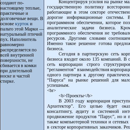
Концентрируя усилия на рынке ма
создают по-
государственную политику всесторон
настоящему теплые,
работающие в этом секторе отечествен
практичные и
дорогие информационные системы. 
долговечные вещи. В
программном обеспечении, которое поз
основе
курток
и
аналитические задачи бизнеса. Кро
пальто этой Марки —
программного обеспечения не требова
натуральный птичий
ресурсов. Другими словами соотноше
пух. Наполнитель
Именно такое решение готова предло
равномерно
бизнеса.
распределяется по
Сегодня в партнерскую сеть кор
всей внутренней
бизнеса входит около 135 компаний. В 
поверхности, не
сеть корпорации строго структуриро
сбивается в комки
“регламентов” взаимодействия корпорац
при длительной
одного партнера к другому практическ
носке и частой
“Паруса” на рынке решений для мало
стирке.
успешным.
<br>
<b>Проекты</b>
В 2003 году корпорация приступи
Архитектор”. Его целью будет оказ
консалтингу, аудиту и системной ин
продвижение продуктов “Парус”, но и п
также компьютерной техники и сетевых 
в секторе корпоративных заказчиков. Р