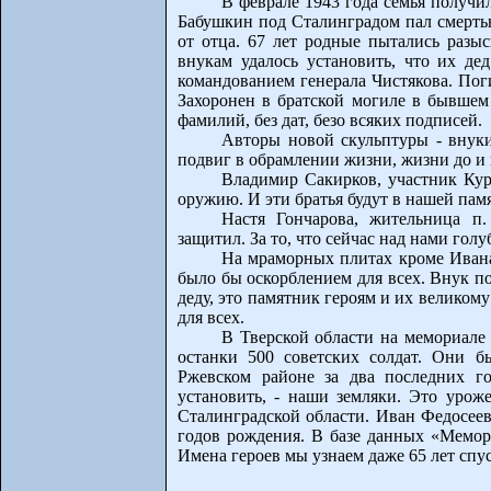
В феврале 1943 года семья получ
Бабушкин под Сталинградом пал смертью
от отца. 67 лет родные пытались разыс
внукам удалось установить, что их де
командованием генерала Чистякова. Поги
Захоронен в братской могиле в бывшем
фамилий, без дат, безо всяких подписей.
Авторы новой скульптуры - внуки
подвиг в обрамлении жизни, жизни до и
Владимир Сакирков, участник Кур
оружию. И эти братья будут в нашей пам
Настя Гончарова, жительница п
защитил. За то, что сейчас над нами голу
На мраморных плитах кроме Ивана
было бы оскорблением для всех. Внук по
деду, это памятник героям и их великому
для всех.
В Тверской области на мемориале
останки 500 советских солдат. Они 
Ржевском районе за два последних го
установить, - наши земляки. Это урож
Сталинградской области. Иван Федосее
годов рождения. В базе данных «Мемор
Имена героев мы узнаем даже 65 лет спуст