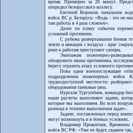
время. Примерно за 20 минут. Предс
опередил белорусского коллегу.
Евгений Воронов, начальник вод
войск ВС р. Беларусь: «Вода – это не на
там работы в 4 раза сложнее».
Далее по плану события переме
условный противник.
С рубежа развертывания боевая т
земли и авиации с воздуха – враг сокру
реки к работам приступают саперы.
Экипажам инженерно-разведыв
обнаружить мины противника, исследов
берегу отразить атаку условного противн
Пока одни военнослужащие отби
подразделения инженерных войск К
труднодоступной местности: разбираю
оборудования танковые рвы.
Нургали Тургунбаев, командир бат
наши расчеты выполняют задачи, котор
которые мы выполняем. Во всех вооруже
разница в технике выполнения задач».
Задачи, поставленных перед воин
могут возникнуть и в боевых условиях.
Владимир Прокопчик, Временно 
войск ВС РФ: «Уже не будет, скажем та