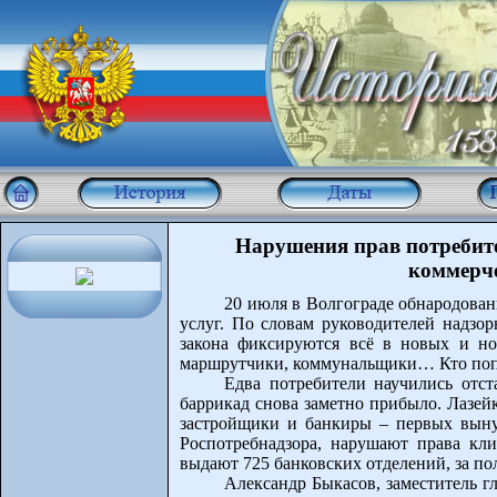
Нарушения прав потребит
коммерче
20 июля в Волгограде обнародова
услуг. По словам руководителей надзо
закона фиксируются всё в новых и но
маршрутчики, коммунальщики… Кто попо
Едва потребители научились отс
баррикад снова заметно прибыло. Лазей
застройщики и банкиры – первых выну
Роспотребнадзора, нарушают права кл
выдают 725 банковских отделений, за пол
Александр Быкасов, заместитель г