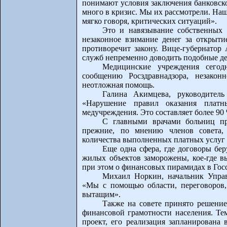
понимают условия заключения банковско
много в кризис. Мы их рассмотрели. Наш
мягко говоря, критических ситуаций».
Это и навязывание собственных 
незаконное взимание денег за открыти
противоречит закону. Вице-губернатор
служб непременно доводить подобные дел
Медицинские учреждения сегод
сообщению Росздравнадзора, незако
неотложная помощь.
Галина Акимцева, руководитель
«Нарушение правил оказания плат
медучреждения. Это составляет более 90
С главными врачами больниц пр
прежние, по мнению членов совета, 
количества выполненных платных услуг
Еще одна сфера, где договоры бер
жилых объектов заморожены, кое-где в
при этом о финансовых пирамидах в Госс
Михаил Норкин, начальник Управ
«Мы с помощью области, переговоров,
вытащим».
Также на совете принято решени
финансовой грамотности населения. Те
проект, его реализация запланирована 