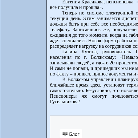
Евгения Красикова, пенсионерка: «
все получила и прошла».
Теперь по системе электронной 
текущий день. Этим занимается диспетч
должны быть при себе все необходимые
телефону. Записавшись же, получатели
ожидания до того момента, когда на таб
ждет специалист. Новая форма работы не
распределяет нагрузку на сотрудников с
Галина Лузина, руководитель Т
населения по г. Волжскому: «Немал
записывали людей, а где-то 20 проценто
И сами не попали, и пришедших мы не м
по факту – пришел, принес документы и 
В Волжском управлении планируют
ближайшее время здесь установят терми
самостоятельно. Безусловно, это новов
Пенсионеры же смогут пользоватьс
Гусельникова/