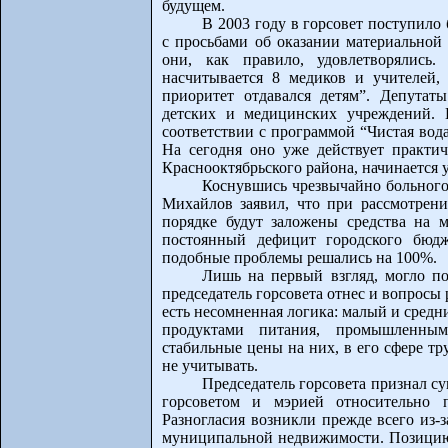
будущем.
В 2003 году в горсовет поступило
с просьбами об оказании материальной
они, как правило, удовлетворялись
насчитывается 8 медиков и учителей, п
приоритет отдавался детям”. Депутат
детских и медицинских учреждений. 
соответствии с программой “Чистая вода
На сегодня оно уже действует практи
Краснооктябрьского района, начинается у
Коснувшись чрезвычайно больного
Михайлов заявил, что при рассмотрени
порядке будут заложены средства на 
постоянный дефицит городского бюдже
подобные проблемы решались на 100%.
Лишь на первый взгляд, могло по
председатель горсовета отнес и вопросы 
есть несомненная логика: малый и средн
продуктами питания, промышленным
стабильные цены на них, в его сфере тру
не учитывать.
Председатель горсовета признал с
горсоветом и мэрией относительно 
Разногласия возникли прежде всего из-
муниципальной недвижимости. Позицию