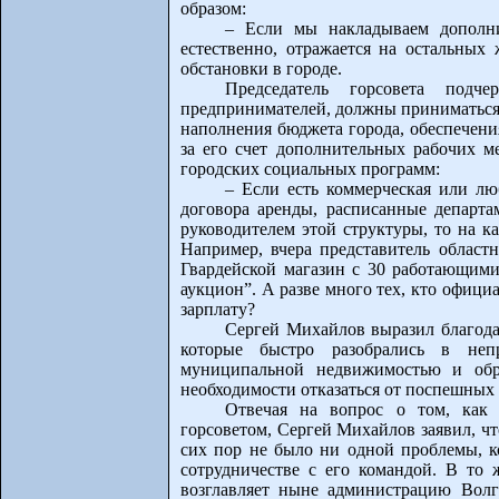
образом:
– Если мы накладываем дополни
естественно, отражается на остальных 
обстановки в городе.
Председатель горсовета подч
предпринимателей, должны приниматься 
наполнения бюджета города, обеспечени
за его счет дополнительных рабочих 
городских социальных программ:
– Если есть коммерческая или лю
договора аренды, расписанные департ
руководителем этой структуры, то на к
Например, вчера представитель областн
Гвардейской магазин с 30 работающими,
аукцион”. А разве много тех, кто офици
зарплату?
Сергей Михайлов выразил благода
которые быстро разобрались в не
муниципальной недвижимостью и обра
необходимости отказаться от поспешных
Отвечая на вопрос о том, как
горсоветом, Сергей Михайлов заявил, чт
сих пор не было ни одной проблемы, к
сотрудничестве с его командой. В то 
возглавляет ныне администрацию Волг