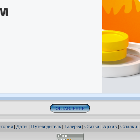
тория
|
Даты
|
Путеводитель
|
Галерея
|
Статьи
|
Архив
|
Ссылки