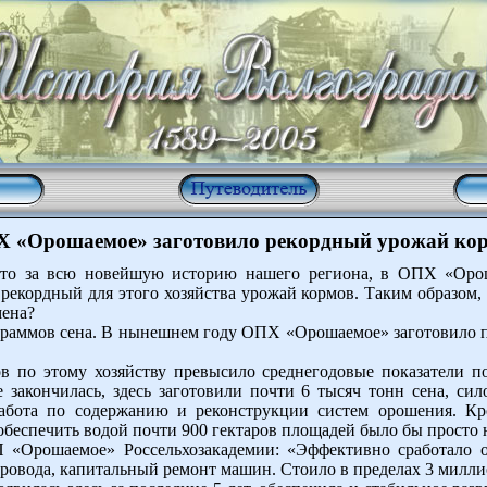
 «Орошаемое» заготовило рекордный урожай ко
ето за всю новейшую историю нашего региона, в ОПХ «Орош
 рекордный для этого хозяйства урожай кормов. Таким образом,
мена?
граммов сена. В нынешнем году ОПХ «Орошаемое» заготовило п
в по этому хозяйству превысило среднегодовые показатели по
е закончилась, здесь заготовили почти 6 тысяч тонн сена, си
 работа по содержанию и реконструкции систем орошения. Кр
обеспечить водой почти 900 гектаров площадей было бы просто
«Орошаемое» Россельхозакадемии: «Эффективно сработало о
провода, капитальный ремонт машин. Стоило в пределах 3 милли