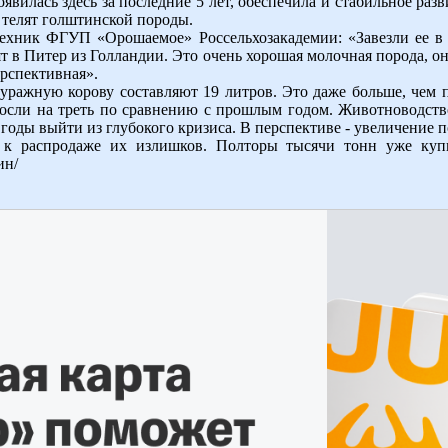
оявилась здесь за последние 5 лет, обеспечила и стабильное ра
и телят голштинской породы.
техник ФГУП «Орошаемое» Россельхозакадемии: «Завезли ее в 
ят в Питер из Голландии. Это очень хорошая молочная порода, о
ерспективная».
фуражную корову составляют 19 литров. Это даже больше, чем
осли на треть по сравнению с прошлым годом. Животноводств
 годы выйти из глубокого кризиса. В перспективе - увеличение п
о к распродаже их излишков. Полторы тысячи тонн уже куп
ин/