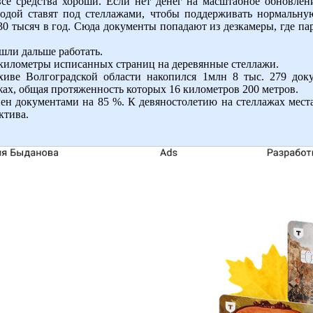
все средства хороши. Если нет денег на масштабное обновлен
одой ставят под стеллажами, чтобы поддерживать нормальну
30 тысяч в год. Сюда документы попадают из дезкамеры, где 
ошли дальше работать.
 километры исписанных страниц на деревянные стеллажи.
рхиве Волгоградской области накопился 1млн 8 тыс. 279 док
ах, общая протяженность которых 16 километров 200 метров.
н документами на 85 %. К девяностолетию на стеллажах места 
ктива.