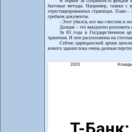
В борьбе за сохранность фондов 
бытовые методы. Например, тазики с в
отреставрированных страницах. План – 
грибком документы.
- Этот убился, вот мы счистим и п
Дальше – это аккуратно разложить
За 83 года в Государственном а
хранения. И они расположены на стеллаж
Сейчас царицынский архив заполне
нового здания пока очень далекая перспе