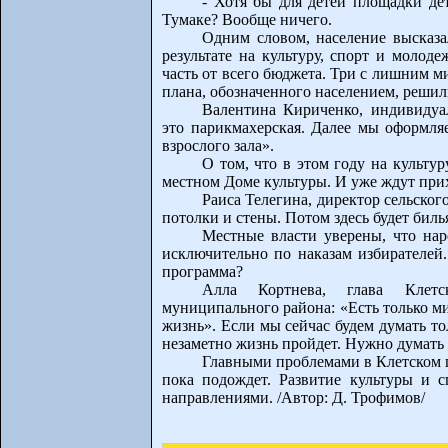
- Хотя бы для детей площадки детс
Тумаке? Вообще ничего.
Одним словом, население высказал
результате на культуру, спорт и молод
часть от всего бюджета. Три с лишним 
плана, обозначенного населением, реши
Валентина Кириченко, индивиду
это парикмахерская. Далее мы оформля
взрослого зала».
О том, что в этом году на культу
местном Доме культуры. И уже ждут прих
Раиса Телегина, директор сельског
потолки и стены. Потом здесь будет биль
Местные власти уверены, что нар
исключительно по наказам избирателей.
программа?
Алла Кортнева, глава Клетск
муниципального района: «Есть только м
жизнь». Если мы сейчас будем думать то
незаметно жизнь пройдет. Нужно думать 
Главными проблемами в Клетском по
пока подождет. Развитие культуры и с
направлениями. /Автор: Д. Трофимов/