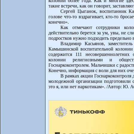
колонии более года. Как и многие здес
такие встречи, как он говорит, заставляю
Сергей Цыганок, воспитанник Ка
голове что-то вздрагивает, кто-то броса
конечно».
Как отмечают сотрудники кол
действительно берется за ум, увы, не с
подростков нужно подходить предельно 
Владимир Касьянов, заместител
Камышинской воспитательной колонии
содержится 111 несовершеннолетних 
колонии религиозными и общест
Госнаркоконтролем. Мальчишки с радость
Конечно, информация с воли для них оче
В рамках акции Госнаркоконтроля
молодежной организации подготовили сп
это я, или нет наркотикам». /Автор: Ю. 