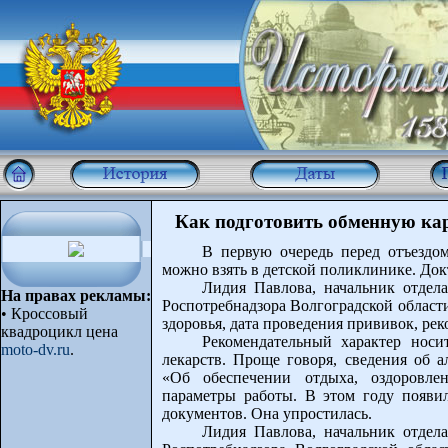
Как подготовить обменную кар
В первую очередь перед отъездо
можно взять в детской поликлинике. Док
Лидия Павлова, начальник отдел
На правах рекламы:
Роспотребнадзора Волгоградской области
•
Кроссовый
здоровья, дата проведения прививок, ре
квадроцикл цена
Рекомендательный характер носи
moto-dv.ru
.
лекарств. Проще говоря, сведения об 
«Об обеспечении отдыха, оздоровле
параметры работы. В этом году появи
документов. Она упростилась.
Лидия Павлова, начальник отдел