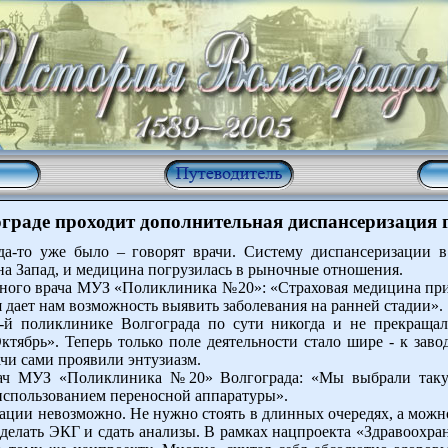
граде проходит дополнительная диспансеризация
да-то уже было – говорят врачи. Систему диспансеризации 
на Запад, и медицина погрузилась в рыночные отношения.
вного врача МУЗ «Поликлиника №20»: «Страховая медицина при
дает нам возможность выявить заболевания на ранней стадии».
-й поликлинике Волгограда по сути никогда и не прекращал
тябрь». Теперь только поле деятельности стало шире - к за
ачи сами проявили энтузиазм.
ач МУЗ «Поликлиника №20» Волгограда: «Мы выбрали таку
использованием переносной аппаратуры».
ации невозможно. Не нужно стоять в длинных очередях, а можно
сделать ЭКГ и сдать анализы. В рамках нацпроекта «Здравоохра