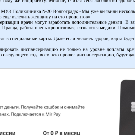
о тому же нацпроекту. Многие, считая себя абсолютно здоров
 МУЗ Поликлиника №20 Волгограда: «Мы уже выявили нескольк
 еще излечить женщину на сто процентов».
еризации врачи могут заработать дополнительные деньги. В з
й. Правда, работа очень кропотливая, сознаются медики. Поми
т в специальные карты. Даже если человек здоров, карта будет
лировать диспансеризацию не только на уровне доплаты вра
о следующего года всем, кто прошел диспансеризацию, будут дав