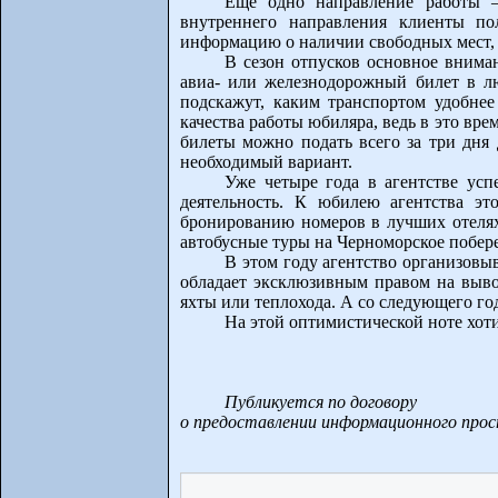
Еще одно направление работы –
внутреннего направления клиенты по
информацию о наличии свободных мест, 
В сезон отпусков основное внима
авиа- или железнодорожный билет в л
подскажут, каким транспортом удобнее
качества работы юбиляра, ведь в это вр
билеты можно подать всего за три дня 
необходимый вариант.
Уже четыре года в агентстве ус
деятельность. К юбилею агентства эт
бронированию номеров в лучших отелях
автобусные туры на Черноморское побер
В этом году агентство организовы
обладает эксклюзивным правом на вывоз
яхты или теплохода. А со следующего го
На этой оптимистической ноте хот
Публикуется по договору
о предоставлении информационного про