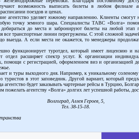
 железнодорожные перевозки. Благодаря постоянному досту
лучают возможность выписать билеты в любом филиале аг
расписании поездов и ценах.
ние агентство уделяет южному направлению. Клиенты смогут н
юбую точку земного шара. Специалисты ТАВС «Волга» помогу
 добираться до места и забронируют билеты на любой этап п
емя все транспортные линии перегружены. С этой сложной задачей
до выезда. А если места не окажется, то менеджеры продолж
пешно функционирует туротдел, который имеет лицензию и на
от отдел расширяет спектр услуг. К организации индивиду
, помощи с регистрацией, оформлением виз и организацией де
ежье.
вает и туры выходного дня. Например, к уникальному соленому
 туристов в этот заповедник. Другой вариант, который предл
да агентство будет заказывать чартерные рейсы в Турцию, Болг
им пожелать агентству «Волга» долгих лет успешной работы, дос
Волгоград, Аллея Героев, 5,
Тел. 38-15-18.
странства