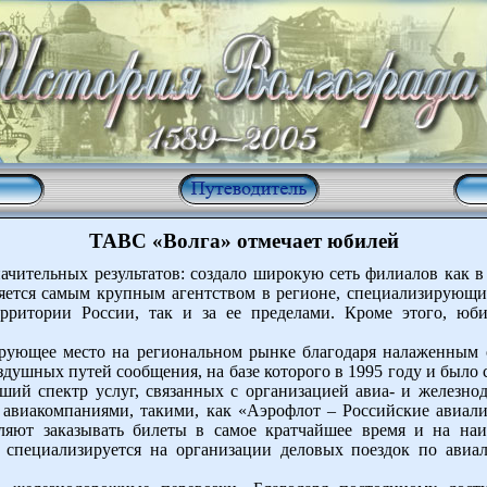
ТАВС «Волга» отмечает юбилей
начительных результатов: создало широкую сеть филиалов как в
ляется самым крупным агентством в регионе, специализирующи
рритории России, так и за ее пределами. Кроме этого, юб
ирующее место на региональном рынке благодаря налаженным 
душных путей сообщения, на базе которого в 1995 году и было
ший спектр услуг, связанных с организацией авиа- и железно
виакомпаниями, такими, как «Аэрофлот – Российские авиали
оляют заказывать билеты в самое кратчайшее время и на на
специализируется на организации деловых поездок по авиа