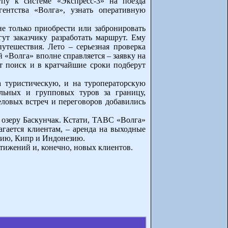
пу к системе «Экспресс-3» на поезда
ентства «Волга», узнать оперативную
е только приобрести или забронировать
т заказчику разработать маршрут. Ему
утешествия. Лето – серьезная проверка
 «Волга» вполне справляется – заявку на
ат поиск и в кратчайшие сроки подберут
 туристическую, и на туроператорскую
альных и групповых туров за границу,
ловых встреч и переговоров добавились
 озеру Баскунчак. Кстати, ТАВС «Волга»
агается клиентам, – аренда на выходные
арию, Кипр и Индонезию.
тижений и, конечно, новых клиентов.