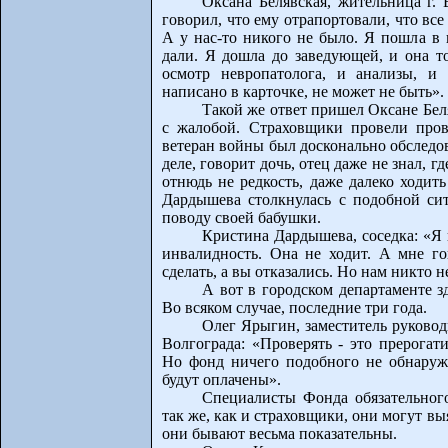
Оксана Белявская, жительница г. 
говорил, что ему отрапортовали, что в
А у нас-то никого не было. Я пошла в 
дали. Я дошла до заведующей, и она то
осмотр невропатолога, и анализы, и 
написано в карточке, не может не быть».
Такой же ответ пришел Оксане Беля
с жалобой. Страховщики провели про
ветеран войны был досконально обследов
деле, говорит дочь, отец даже не знал, г
отнюдь не редкость, даже далеко ходит
Дардышева столкнулась с подобной сит
поводу своей бабушки.
Кристина Дардышева, соседка: «Я
инвалидность. Она не ходит. А мне го
сделать, а вы отказались. Но нам никто не
А вот в городском департаменте з
Во всяком случае, последние три года.
Олег Ярыгин, заместитель руково
Волгограда: «Проверять - это прерогат
Но фонд ничего подобного не обнаружи
будут оплачены».
Специалисты Фонда обязательного
так же, как и страховщики, они могут 
они бывают весьма показательны.