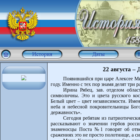
22 августа –
Появившийся при царе Алексее Ми
году. Именно с тех пор знамя делят три 
Ирина Рябец, зав. отделом облас
символичны. Это и цвета русского ко
Белый цвет – цвет независимости. Имен
неба и небесной покровительницы Бог
державность».
Сегодня ребятам из патриотическ
рассказывают о значении гербов росс
знаменосцы Поста №1 говорят об ответ
сражениях это не просто полотнище, а с