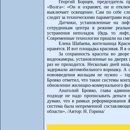
Георгий Борщев, председатель 
«Волга»: «Он и охраняет, он и отключ
выключает освещение. Сам по себе сле
следит за техническими параметрами вод
Датчики, установленные на лифт
сотрудникам центра в режиме реальн
устранения неполадок (будь то лифт
Современные технологии пришли на смен
Елена Шабаева, жительница Красн
нравятся. И вот площадка красивая. Я в 
За сохранность красоты во двор
видеокамеры, установленные на дверях 
раз не приходится. Несколько дней на
задержали автомобильного воришку. А с
нововведения жильцам не нужно – тар
Бровко отметил, что такие системы кон
обновление жилищно-коммунального фонд
Анатолий Бровко, глава админи
подходе не надо прописывать деньги
думаю, что в рамках реформирования Ж
система была непременной составляющей
области». /Автор: Н. Горина/