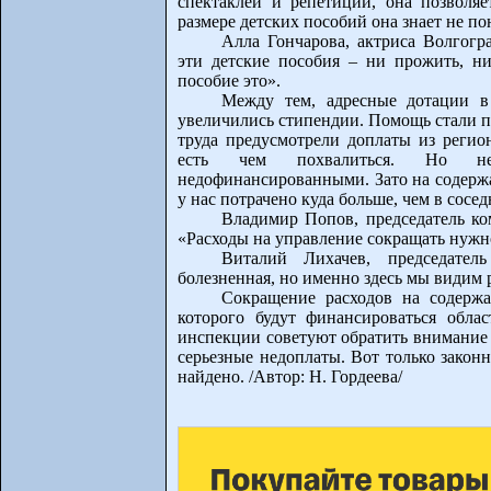
спектаклей и репетиций, она позволя
размере детских пособий она знает не п
Алла Гончарова, актриса Волгогр
эти детские пособия – ни прожить, ни
пособие это».
Между тем, адресные дотации в
увеличились стипендии. Помощь стали по
труда предусмотрели доплаты из регио
есть чем похвалиться. Но нек
недофинансированными. Зато на содержа
у нас потрачено куда больше, чем в сосе
Владимир Попов, председатель ко
«Расходы на управление сокращать нужно
Виталий Лихачев, председател
болезненная, но именно здесь мы видим 
Сокращение расходов на содерж
которого будут финансироваться обла
инспекции советуют обратить внимание 
серьезные недоплаты. Вот только закон
найдено. /Автор: Н. Гордеева/