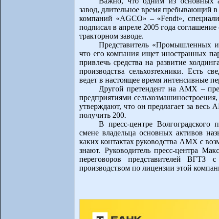
Важно, что одним из основных 
завод, длительное время пребывающий в 
компаний «AGCO» – «Fendt», специал
подписал в апреле 2005 года соглашение
тракторном заводе.
Представитель «Промышленных и
что его компания ищет иностранных па
привлечь средства на развитие холдинг
производства сельхозтехники. Есть с
ведет в настоящее время интенсивные 
Другой претендент на АМХ – пр
предприятиями сельхозмашиностроения
утверждают, что он предлагает за весь
получить 200.
В пресс-центре Волгоградского
смене владельца основных активов наз
каких контактах руководства АМХ с воз
знают. Руководитель пресс-центра Ма
переговоров представителей ВГТЗ с
производством по лицензии этой компани