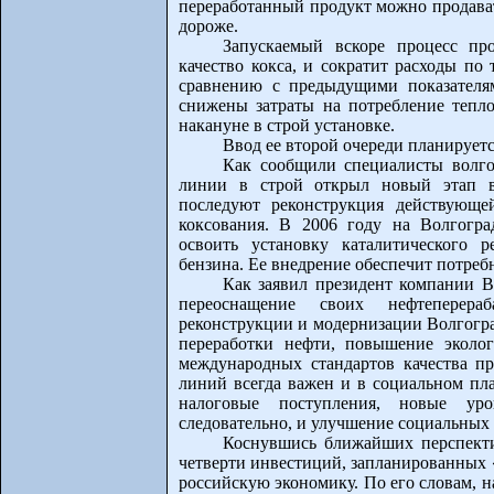
переработанный продукт можно продават
дороже.
Запускаемый вскоре процесс пр
качество кокса, и сократит расходы по
сравнению с предыдущими показателям
снижены затраты на потребление тепло
накануне в строй установке.
Ввод ее второй очереди планируетс
Как сообщили специалисты волго
линии в строй открыл новый этап в
последуют реконструкция действующе
коксования. В 2006 году на Волгогра
освоить установку каталитического р
бензина. Ее внедрение обеспечит потребн
Как заявил президент компании 
переоснащение своих нефтеперер
реконструкции и модернизации Волгогра
переработки нефти, повышение эколог
международных стандартов качества п
линий всегда важен и в социальном пла
налоговые поступления, новые уро
следовательно, и улучшение социальных 
Коснувшись ближайших перспекти
четверти инвестиций, запланированных
российскую экономику. По его словам, 