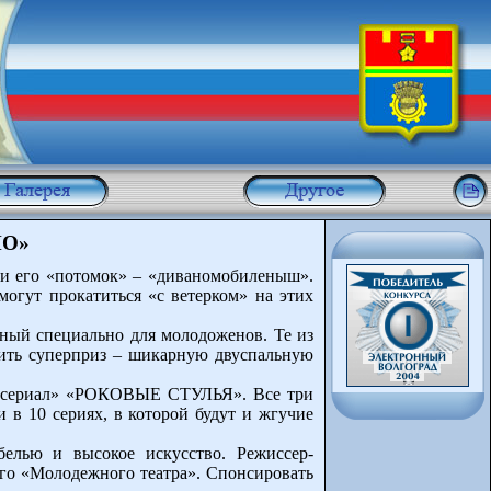
ПО»
и его «потомок» – «диваномобиленыш».
огут прокатиться «с ветерком» на этих
нный специально для молодоженов. Те из
учить суперприз – шикарную двуспальную
ый сериал» «РОКОВЫЕ СТУЛЬЯ». Все три
 в 10 сериях, в которой будут и жгучие
белью и высокое искусство. Режиссер-
его «Молодежного театра». Спонсировать