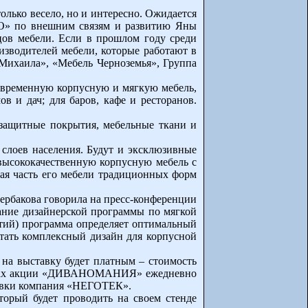
олько весело, но и интересно. Ожидается
ПО» по внешним связям и развитию Яны
цов мебели. Если в прошлом году среди
изводителей мебели, которые работают в
 Михаила», «Мебель Черноземья», Группа
современную корпусную и мягкую мебель,
в и дач; для баров, кафе и ресторанов.
 защитные покрытия, мебельные ткани и
 слоев населения. Будут и эксклюзивные
высококачественную корпусную мебель с
ая часть его мебели традиционных форм
ербакова говорила на пресс-конференции
вание дизайнерской программы по мягкой
ытий) программа определяет оптимальный
отать комплексный дизайн для корпусной
 на выставку будет платным – стоимость
рамках акции «ДИВАНОМАНИЯ» ежедневно
ставки компания «НЕГОТЕК».
торый будет проводить на своем стенде