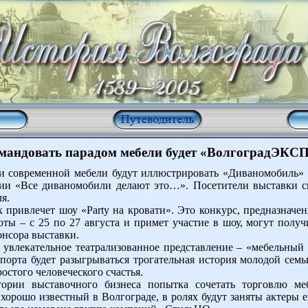
мандовать парадом мебели будет «ВолгоградЭКС
и современной мебели будут иллюстрировать «Диваномобиль» 
ии «Все диваномобили делают это…». Посетители выставки см
я.
привлечет шоу «Party на кровати». Это конкурс, предназначе
боты – с 25 по 27 августа и примет участие в шоу, могут пол
онсора выставки.
т увлекательное театрализованное представление – «мебельн
порта будет разыгрываться трогательная история молодой семьи
ростого человеческого счастья.
ории выставочного бизнеса попытка сочетать торговлю ме
 хорошо известный в Волгограде, в ролях будут заняты актеры 