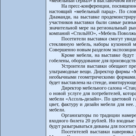
«мебельный сериал» в выставочном инт
На пресс-конференции, посвященной
настоящий «мебельный парад». По сло
Диаманди, на выставке продемонстриру
участников выставки были самые разные
значительной мере на региональный рын
компаний «СтильНО», «Мебель Поволжья
Посетители выставки смогут увиде
стеклянную мебель, наборы кухонной ме
Совершенно новым разделом экспозиции 
Кроме мебели, на выставке будут
гобелены, оборудование для производств
Устроители выставки обещают пре
ультрамодные вещи. Директор фирмы «М
необычными геометрическими формами, 
будет выставлена на стенде, имитирующ
Директор мебельного салона «Стан
о новой услуге для потребителей, кото
мебели «Ассоль-дизайн». По цветовой г
цвет, фактуру и дизайн мебели для нее
мебели.
Организаторы по традиции намере
входного билета 20 рублей. Но входн
будут разыгрываться диваны для посети
Посетителей выставки наверняка 