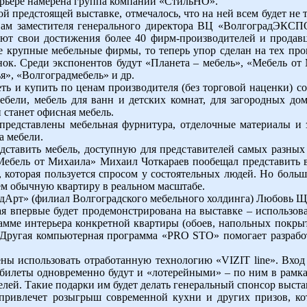
ерьере намерена группа компаний «СтильНО».
 предстоящей выставке, отмечалось, что на ней всем будет не т
вам заместителя генерального директора ВЦ «ВолгоградЭКС
ют свои достижения более 40 фирм-производителей и продав
 крупные мебельные фирмы, то теперь упор сделан на тех про
ок. Среди экспонентов будут «Планета – мебель», «Мебель от
», «Волгоградмебель» и др.
ть и купить по ценам производителя (без торговой наценки) 
бели, мебель для ванн и детских комнат, для загородных домо
станет офисная мебель.
 представлены мебельная фурнитура, отделочные материалы и
а мебели.
дставить мебель, доступную для представителей самых разных
ебель от Михаила» Михаил Чоткараев пообещал представить 
которая пользуется спросом у состоятельных людей. Но больш
ем обычную квартиру в реальном масштабе.
дАрт» (филиал Волгоградского мебельного холдинга) Любовь Щ
рая впервые будет продемонстрирована на выставке – использо
амме интерьера конкретной квартиры (обоев, напольных покр
. Другая компьютерная программа «PRO STO» помогает разраб
ны использовать отработанную технологию «VIZIT line». Вход
ые билеты одновременно будут и «лотерейными» – по ним в 
телей. Такие подарки им будет делать генеральный спонсор вы
привлечет розыгрыш современной кухни и других призов, ко